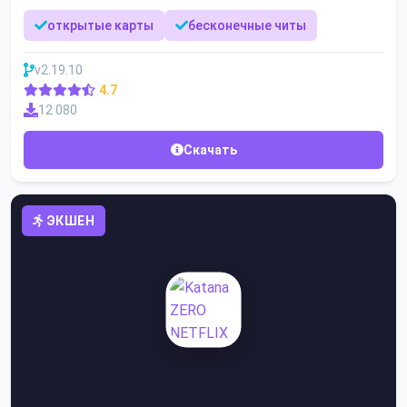
открытые карты
бесконечные читы
v2.19.10
4.7
12 080
Скачать
ЭКШЕН