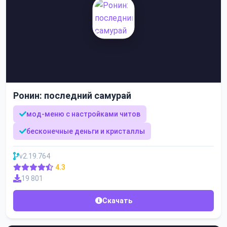
Ронин: последний самурай
мод-меню с настройками читов
бесконечные деньги и кристаллы
v2.19.764
4.3
19 801
Скачать