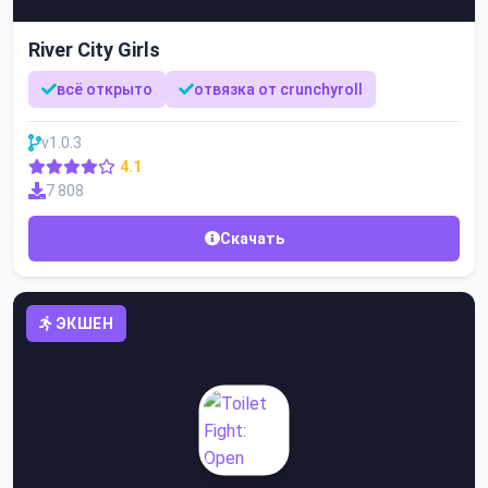
River City Girls
всё открыто
отвязка от crunchyroll
v1.0.3
4.1
7 808
Скачать
ЭКШЕН