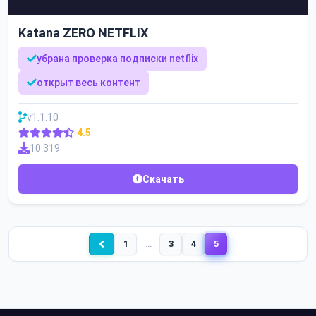
Katana ZERO NETFLIX
убрана проверка подписки netflix
открыт весь контент
v1.1.10
4.5
10 319
Скачать
1
…
3
4
5