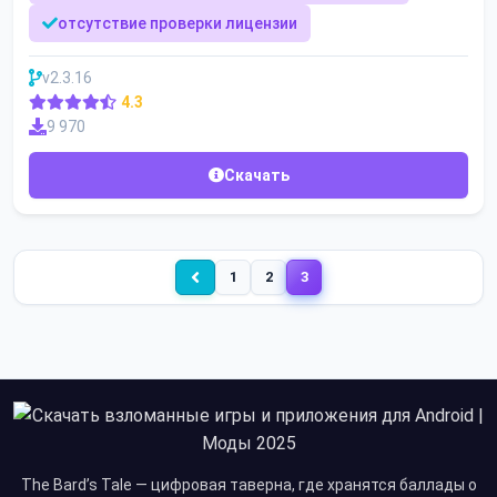
отсутствие проверки лицензии
v2.3.16
4.3
9 970
Скачать
1
2
3
The Bard’s Tale — цифровая таверна, где хранятся баллады о