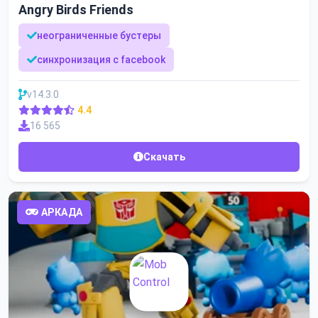
Angry Birds Friends
неограниченные бустеры
синхронизация с facebook
v14.3.0
4.4
16 565
Скачать
АРКАДА