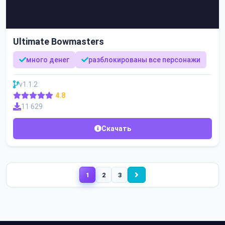
Ultimate Bowmasters
много денег
разблокированы все персонажи
v1.1.2
4.8
11 629
Скачать
1
2
3