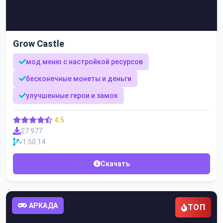
Grow Castle
мод меню с настройкой ресурсов
бесконечные монеты и деньги
улучшенные герои и замок
4.5
27 977
v1.50.14
Скачать
АРКАДА
ТОП