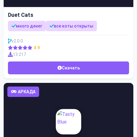
Duet Cats
много денег
все коты открыты
v2.0.0
4.9
13 217
Скачать
АРКАДА