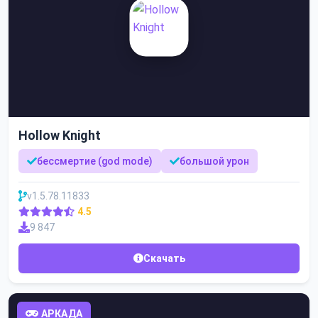
Hollow Knight
бессмертие (god mode)
большой урон
v1.5.78.11833
4.5
9 847
Скачать
АРКАДА