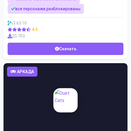
все персонажи разблокированы
v3.63.10
4.5
25 703
Скачать
АРКАДА