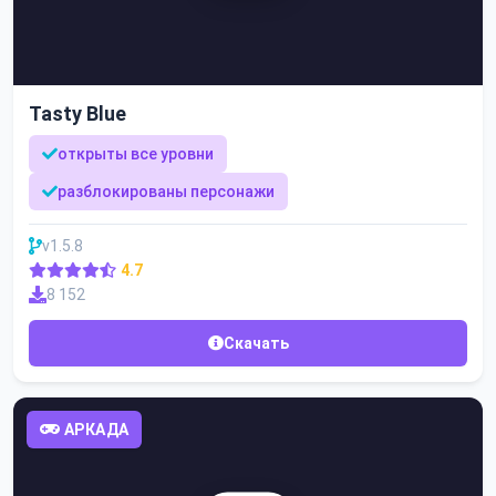
Tasty Blue
открыты все уровни
разблокированы персонажи
v1.5.8
4.7
8 152
Скачать
АРКАДА