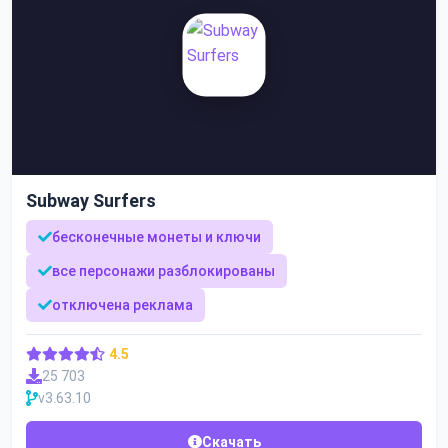
Subway Surfers
бесконечные монеты и ключи
все персонажи разблокированы
отключена реклама
4.5
25 703
v3.63.10
Скачать