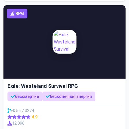
RPG
Exile: Wasteland Survival RPG
бессмертие
бесконечная энергия
v0.56.7.3274
4.9
12 096