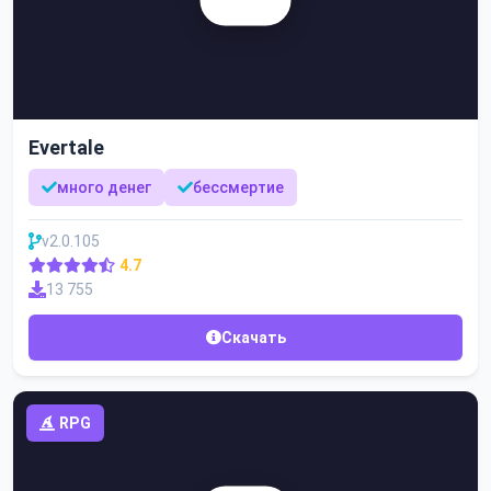
Evertale
много денег
бессмертие
v2.0.105
4.7
13 755
Скачать
RPG