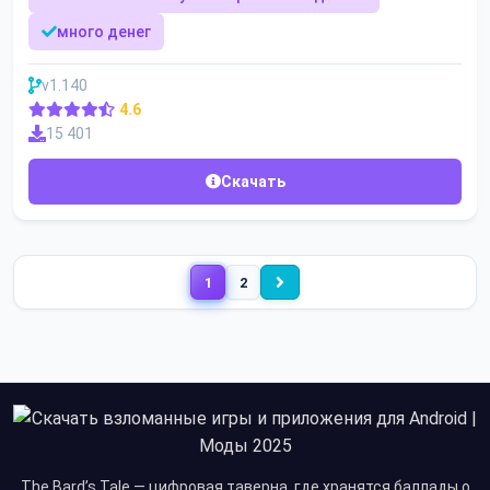
много денег
v1.140
4.6
15 401
Скачать
1
2
The Bard’s Tale — цифровая таверна, где хранятся баллады о