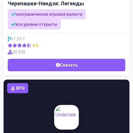
Черепашки-Ниндзя: Легенды
неограниченная игровая валюта
все уровни открыты
v1.29.7
4.6
38 038
Скачать
RPG