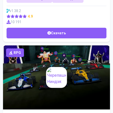
v1.38.2
4.9
10 191
Скачать
RPG