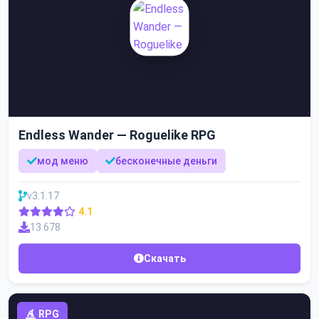
Endless Wander — Roguelike RPG
мод меню
бесконечные деньги
v3.1.17
4.1
13 678
Скачать
RPG