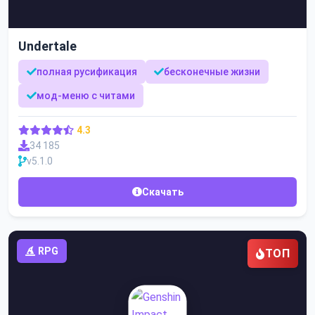
Undertale
полная русификация
бесконечные жизни
мод-меню с читами
4.3
34 185
v5.1.0
Скачать
RPG
ТОП