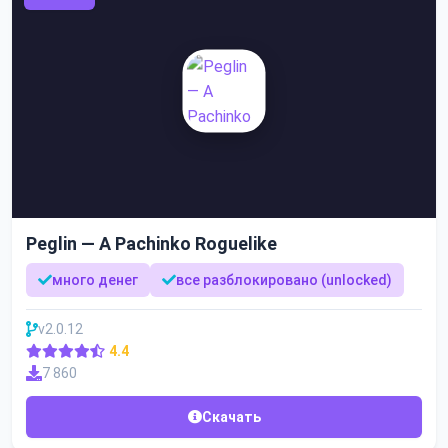
Peglin — A Pachinko Roguelike
много денег
все разблокировано (unlocked)
v2.0.12
4.4
7 860
Скачать