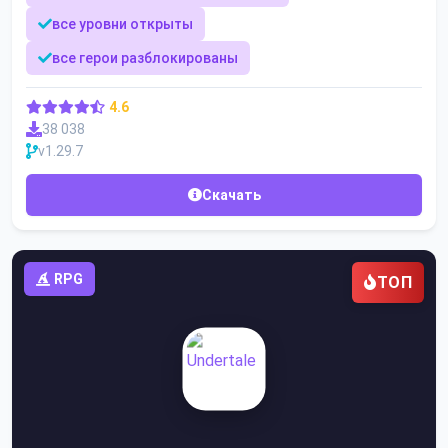
все уровни открыты
все герои разблокированы
4.6
38 038
v1.29.7
Скачать
RPG
ТОП