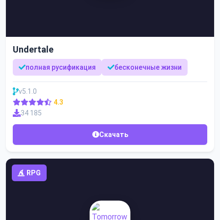
Undertale
полная русификация
бесконечные жизни
v5.1.0
4.3
34 185
Скачать
RPG