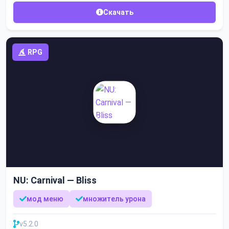
Скачать
RPG
NU: Carnival — Bliss
мод меню
множитель урона
v5.2.0