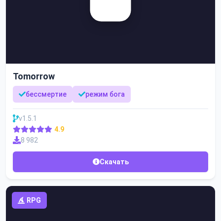
Tomorrow
бессмертие
режим бога
v1.5.1
4.9
8 982
Скачать
RPG