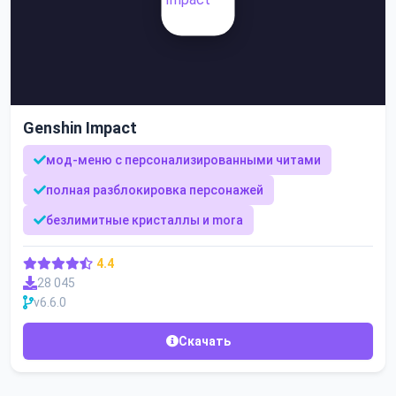
Genshin Impact
мод-меню с персонализированными читами
полная разблокировка персонажей
безлимитные кристаллы и mora
4.4
28 045
v6.6.0
Скачать