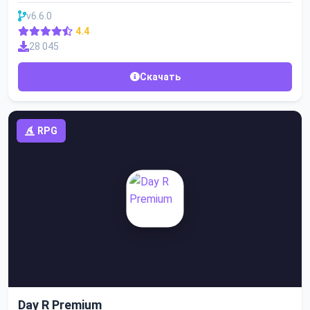
v6.6.0
4.4
28 045
Скачать
RPG
Day R Premium