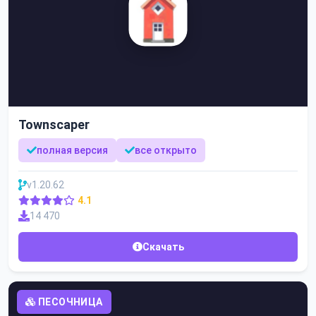
Townscaper
полная версия
все открыто
v1.20.62
4.1
14 470
Скачать
ПЕСОЧНИЦА