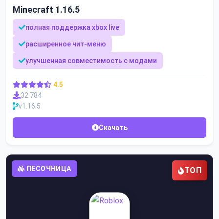
Minecraft 1.16.5
полная поддержка xbox live
расширенное чит-меню
улучшенная совместимость с модами
4.5
32 784
v1.16.5
Скачать
ПЕСОЧНИЦА
ТОП