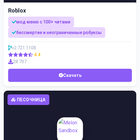
Roblox
мод меню с 100+ читами
бессмертие и неограниченные робуксы
v2.721.1108
4.4
28 707
Скачать
ПЕСОЧНИЦА