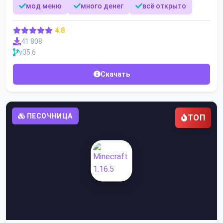
мод меню
много денег
всё открыто
4.8
41 808
v35.6
Скачать
ПЕСОЧНИЦА
ТОП