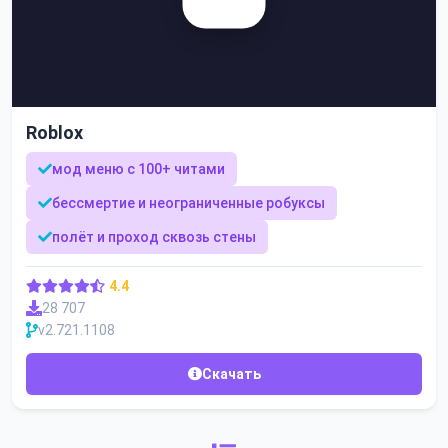
Roblox
мод меню с 100+ читами
бессмертие и неограниченные робуксы
полёт и проход сквозь стены
4.4
28 707
v2.721.1108
Скачать