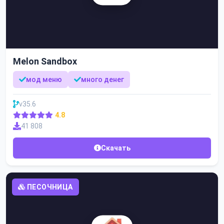
Melon Sandbox
мод меню
много денег
v35.6
4.8
41 808
Скачать
ПЕСОЧНИЦА