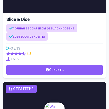
Slice & Dice
полная версия игры разблокирована
все герои открыты
v3.2.13
4.3
7 616
Скачать
СТРАТЕГИЯ