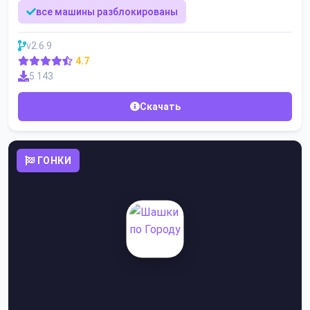
все машины разблокированы
v2.6.9
4.7
5 143
Скачать
ГОНКИ