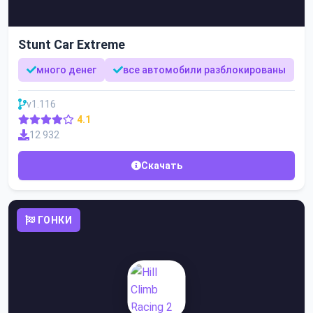
Stunt Car Extreme
много денег
все автомобили разблокированы
v1.116
4.1
12 932
Скачать
ГОНКИ