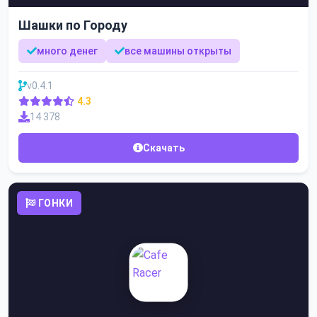
Шашки по Городу
много денег
все машины открыты
v0.4.1
4.3
14 378
Скачать
ГОНКИ