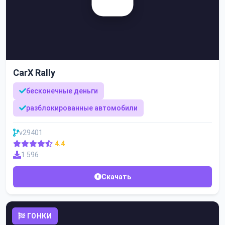
CarX Rally
бесконечные деньги
разблокированные автомобили
v29401
4.4
1 596
Скачать
ГОНКИ