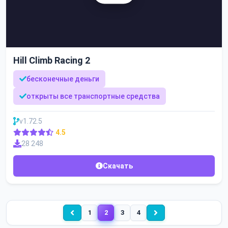
Hill Climb Racing 2
бесконечные деньги
открыты все транспортные средства
v1.72.5
4.5
28 248
Скачать
1
2
3
4