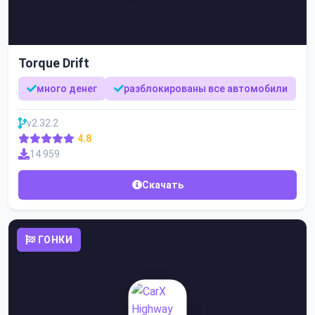
Torque Drift
много денег
разблокированы все автомобили
v2.32.2
4.8
14 959
Скачать
ГОНКИ