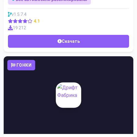
v1.5.7.4
4.1
19 212
Скачать
ГОНКИ