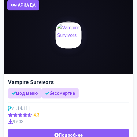
АРКАДА
Vampire Survivors
мод меню
бессмертие
v1.14.111
4.3
9 603
Подробнее