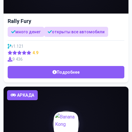
Rally Fury
много денег
открыты все автомобили
v1.121
4.9
9 436
Подробнее
АРКАДА