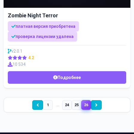
Zombie Night Terror
платная версия приобретена
проверка лицензии удалена
v2.0.1
4.2
10 534
Подробнее
1
…
24
25
26