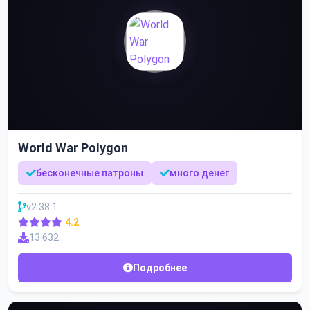
World War Polygon
бесконечные патроны
много денег
v2.38.1
4.2
13 632
Подробнее