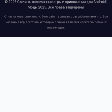
© 2026
Скачать взломанные игры и приложения для Android |
Моды 2025
. Все права защищены.
Отказ от ответственности: Этот сайт не связан с разработчиками игр. Все
названия игр, логотипы и товарные знаки являются собственностью их
владельцев.