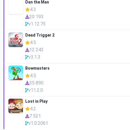
Dan the Man
4.3
20 193
v1.12.75
Dead Trigger 2
4.5
12 243
v3.1.3
Bowmasters
4.5
35 890
v11.2.0
Lost in Play
4.2
7 521
v1.0.2061