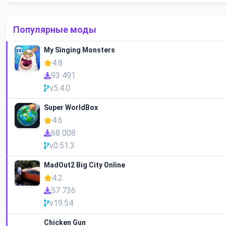
Популярные моды
My Singing Monsters
4.8
93 491
v5.4.0
Super WorldBox
4.6
68 008
v0.51.3
MadOut2 Big City Online
4.2
57 736
v19.54
Chicken Gun