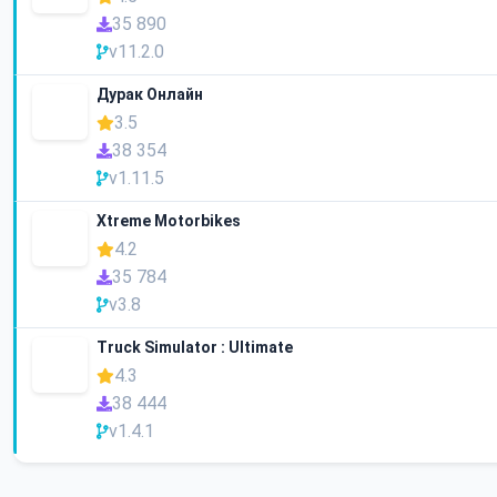
35 890
v11.2.0
Дурак Онлайн
3.5
38 354
v1.11.5
Xtreme Motorbikes
4.2
35 784
v3.8
Truck Simulator : Ultimate
4.3
38 444
v1.4.1