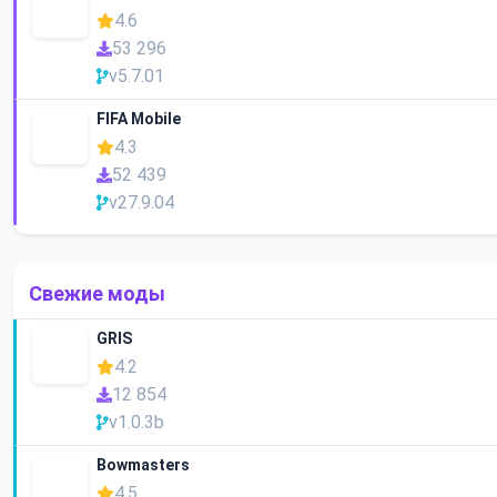
4.6
53 296
v5.7.01
FIFA Mobile
4.3
52 439
v27.9.04
Свежие моды
GRIS
4.2
12 854
v1.0.3b
Bowmasters
4.5