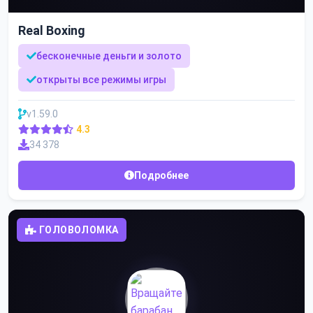
Real Boxing
бесконечные деньги и золото
открыты все режимы игры
v1.59.0
4.3
34 378
Подробнее
ГОЛОВОЛОМКА