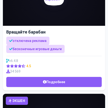
Вращайте барабан
отключена реклама
бесконечные игровые деньги
v6.4.8
4.5
34 569
Подробнее
ЭКШЕН