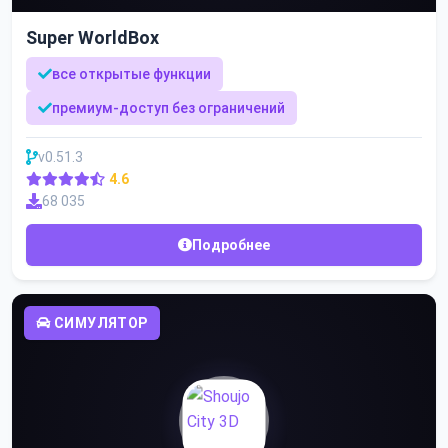
Super WorldBox
все открытые функции
премиум-доступ без ограничений
v0.51.3
4.6
68 035
Подробнее
СИМУЛЯТОР