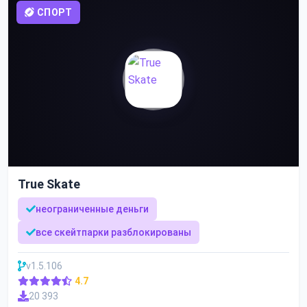
СПОРТ
True Skate
неограниченные деньги
все скейтпарки разблокированы
v1.5.106
4.7
20 393