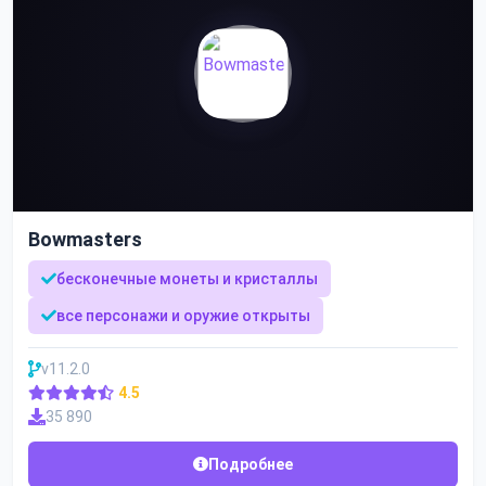
Bowmasters
бесконечные монеты и кристаллы
все персонажи и оружие открыты
v11.2.0
4.5
35 890
Подробнее