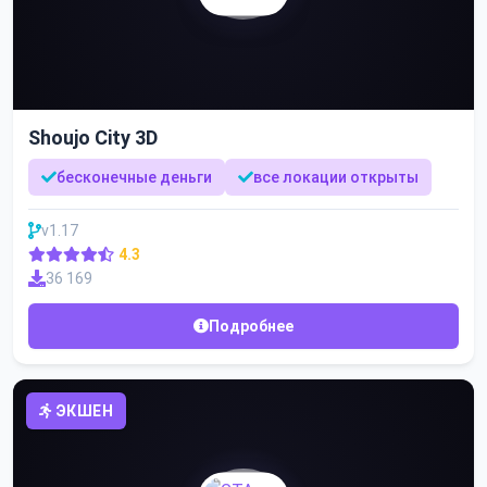
Shoujo City 3D
бесконечные деньги
все локации открыты
v1.17
4.3
36 169
Подробнее
ЭКШЕН