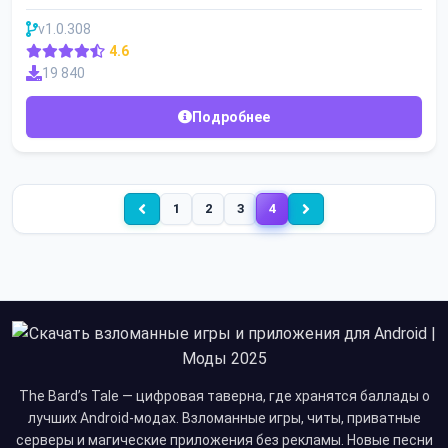
v1.0.308
4.6
19 840
Подробнее
1
2
3
4
The Bard’s Tale — цифровая таверна, где хранятся баллады о
лучших Android-модах. Взломанные игры, читы, приватные
серверы и магические приложения без рекламы. Новые песни