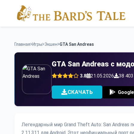
Skip
to
content
Главная
Игры
Экшен
GTA San Andreas
GTA San Andreas с мод
3.8
21.05.2026
38 403
СКАЧАТЬ
Google
Легендарный мир Grand Theft Auto: San Andreas
2.11.311 для Android. Этот неофициальный порт