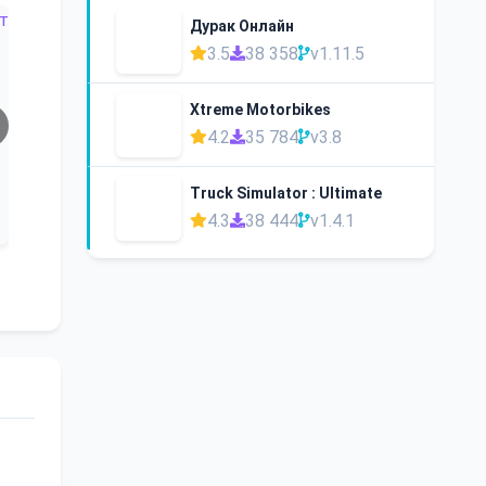
Дурак Онлайн
3.5
38 358
v1.11.5
Xtreme Motorbikes
4.2
35 784
v3.8
Truck Simulator : Ultimate
4.3
38 444
v1.4.1