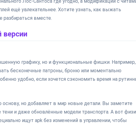
нального Лос-Сантоса где угодно, а модификации с читам
ей ещё увлекательнее. Хотите узнать, как выжать
е разбираться вместе.
 версии
учшенную графику, но и функциональные фишки. Например,
вать бесконечные патроны, броню или моментально
обенно удобно, если хочется сэкономить время на рутин
основу, но добавляет в мир новые детали. Вы заметите
 тени и даже обновлённые модели транспорта. А вот физ
ециально ищут apk без изменений в управлении, чтобы