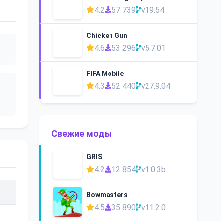
4.2
57 739
v19.54
Chicken Gun
4.6
53 296
v5.7.01
FIFA Mobile
4.3
52 440
v27.9.04
Свежие моды
GRIS
4.2
12 854
v1.0.3b
Bowmasters
4.5
35 890
v11.2.0