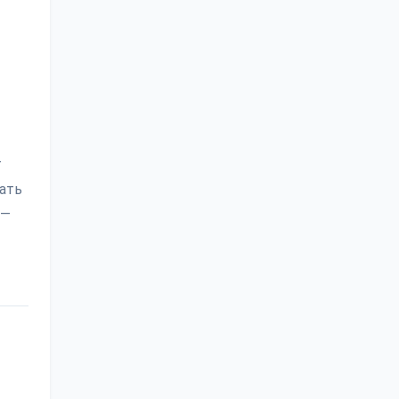
т
ать
 —