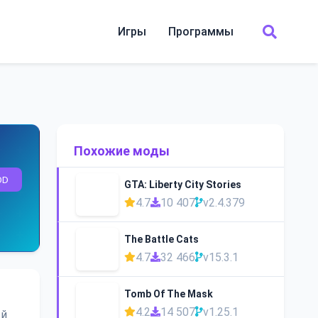
Игры
Программы
Похожие моды
OD
GTA: Liberty City Stories
4.7
10 407
v2.4.379
The Battle Cats
4.7
32 466
v15.3.1
Tomb Of The Mask
4.2
14 507
v1.25.1
ый