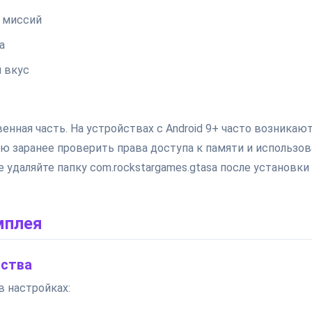
 миссий
а
 вкус
енная часть. На устройствах с Android 9+ часто возникаю
ю заранее проверить права доступа к памяти и использов
 удаляйте папку com.rockstargames.gtasa после установки
мплея
йства
в настройках: