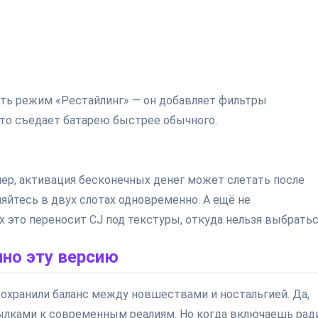
ть режим «Рестайлинг» — он добавляет фильтры
 это съедает батарею быстрее обычного.
ер, активация бесконечных денег может слетать после
няйтесь в двух слотах одновременно. А ещё не
х это переносит CJ под текстуры, откуда нельзя выбратьс
но эту версию
сохранили баланс между новшествами и ностальгией. Да,
сылками к современным реалиям. Но когда включаешь рад