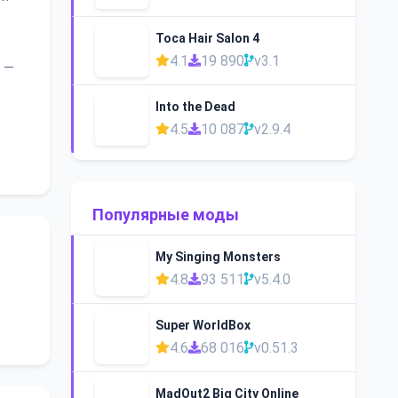
Toca Hair Salon 4
4.1
19 890
v3.1
 —
Into the Dead
4.5
10 087
v2.9.4
Популярные моды
My Singing Monsters
4.8
93 511
v5.4.0
Super WorldBox
4.6
68 016
v0.51.3
MadOut2 Big City Online