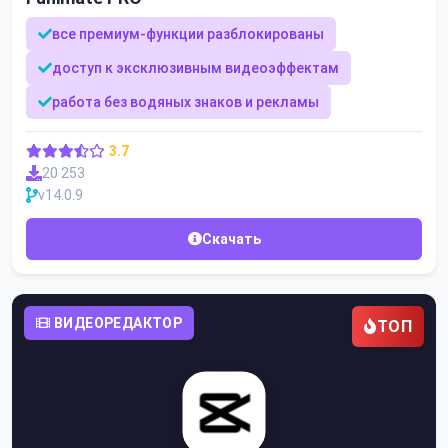
все премиум-функции разблокированы
доступ к эксклюзивным видеоэффектам
работа без водяных знаков и рекламы
3.7
20 253
v14.0.9
Скачать
ВИДЕОРЕДАКТОР
ТОП