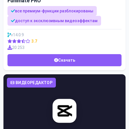
Funimate PRO
все премиум-функции разблокированы
доступ к эксклюзивным видеоэффектам
v14.0.9
3.7
20 253
Скачать
ВИДЕОРЕДАКТОР