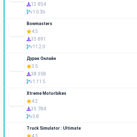
12 854
v1.0.3b
Bowmasters
4.5
35 891
v11.2.0
Дурак Онлайн
3.5
38 358
v1.11.5
Xtreme Motorbikes
4.2
35 784
v3.8
Truck Simulator : Ultimate
4.3