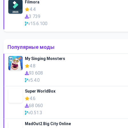
Filmora
4.4
3 739
v15.6.100
Популярные моды
My Singing Monsters
4.8
93 608
v5.4.0
Super WorldBox
4.6
68 060
v0.51.3
MadOut2 Big City Online