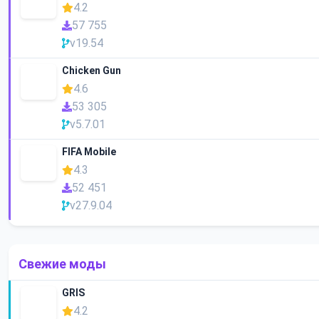
4.2
57 755
v19.54
Chicken Gun
4.6
53 305
v5.7.01
FIFA Mobile
4.3
52 451
v27.9.04
Свежие моды
GRIS
4.2