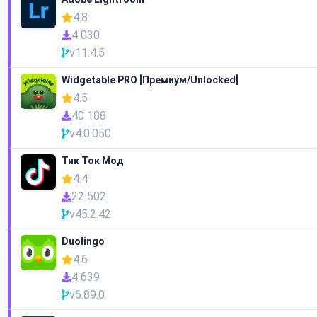
4.8
4 030
v11.4.5
Widgetable PRO [Премиум/Unlocked]
4.5
40 188
v4.0.050
Тик Ток Мод
4.4
22 502
v45.2.42
Duolingo
4.6
4 639
v6.89.0