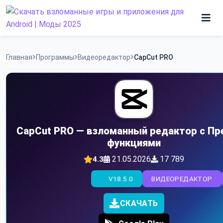
Skip
to
content
Игры
Главная
Программы
Видеоредактор
CapCut PRO
Программы
CapCut PRO — взломанный редактор с П
функциями
21.05.2026
17 789
4.3
V18.5.0
ВИДЕОРЕДАКТОР
СКАЧАТЬ