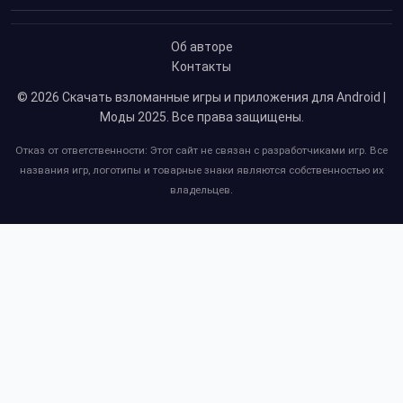
Об авторе
Контакты
© 2026
Скачать взломанные игры и приложения для Android |
Моды 2025
. Все права защищены.
Отказ от ответственности: Этот сайт не связан с разработчиками игр. Все
названия игр, логотипы и товарные знаки являются собственностью их
владельцев.