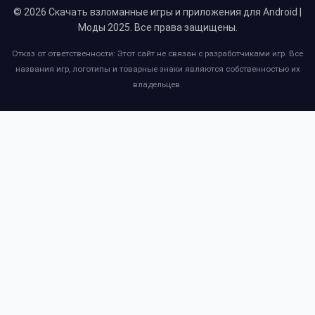
© 2026
Скачать взломанные игры и приложения для Android |
Моды 2025
. Все права защищены.
Отказ от ответственности: Этот сайт не связан с разработчиками игр. Все
названия игр, логотипы и товарные знаки являются собственностью их
владельцев.