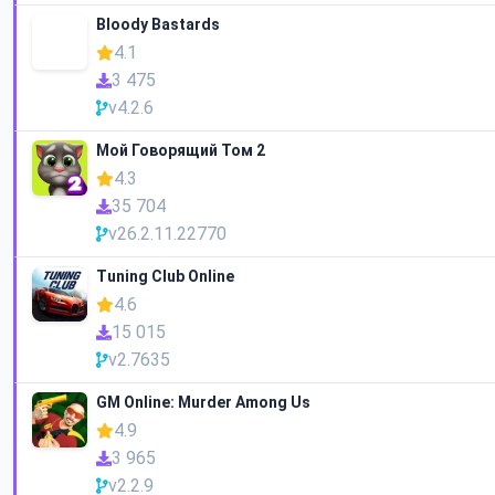
Bloody Bastards
4.1
3 475
v4.2.6
Мой Говорящий Том 2
4.3
35 704
v26.2.11.22770
Tuning Club Online
4.6
15 015
v2.7635
GM Online: Murder Among Us
4.9
3 965
v2.2.9