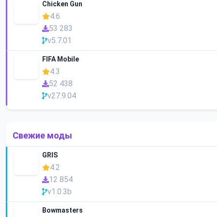
Chicken Gun
4.6
53 283
v5.7.01
FIFA Mobile
4.3
52 438
v27.9.04
Свежие моды
GRIS
4.2
12 854
v1.0.3b
Bowmasters