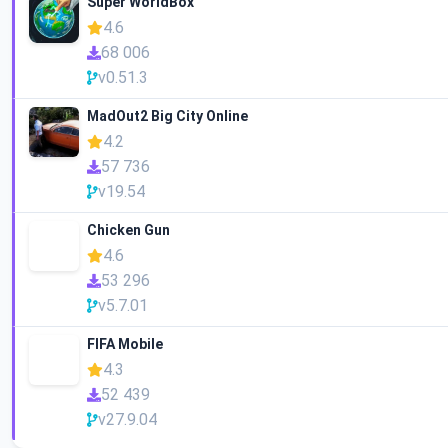
Super WorldBox
4.6
68 006
v0.51.3
MadOut2 Big City Online
4.2
57 736
v19.54
Chicken Gun
4.6
53 296
v5.7.01
FIFA Mobile
4.3
52 439
v27.9.04