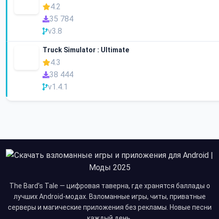
4.2
35 784
v3.8
Truck Simulator : Ultimate
4.3
38 444
v1.4.1
The Bard’s Tale — цифровая таверна, где хранятся баллады о
лучших Android-модах. Взломанные игры, читы, приватные
серверы и магические приложения без рекламы. Новые песни
каждый день.