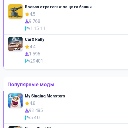
Боевая стратегия: защита башни
4.5
9 768
v1.15.1.1
CarX Rally
4.4
1 596
v29401
Популярные моды
My Singing Monsters
4.8
93 485
v5.4.0