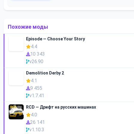
Похожие моды
Episode — Choose Your Story
4.4
10 343
v26.90
Demolition Derby 2
4.1
9 455
v1.7.41
RCD — Дрифт на русских машинах
4.0
26 141
v1.10.3