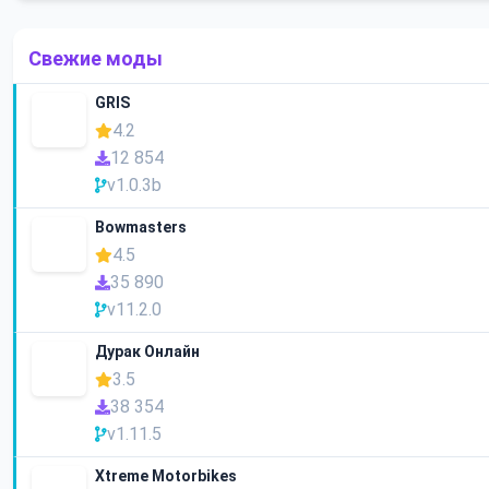
Свежие моды
GRIS
4.2
12 854
v1.0.3b
Bowmasters
4.5
35 890
v11.2.0
Дурак Онлайн
3.5
38 354
v1.11.5
Xtreme Motorbikes