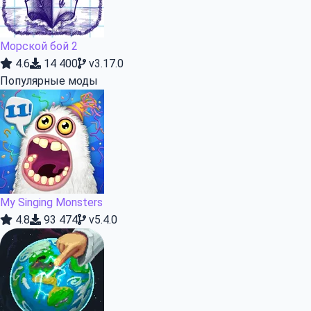
Морской бой 2
4.6
14 400
v3.17.0
Популярные моды
My Singing Monsters
4.8
93 474
v5.4.0