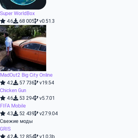
Super WorldBox
4.6
68 005
v0.51.3
MadOut2 Big City Online
4.2
57 736
v19.54
Chicken Gun
4.6
53 294
v5.7.01
FIFA Mobile
4.3
52 439
v27.9.04
Свежие моды
GRIS
4.2
12 854
v1.0.3b