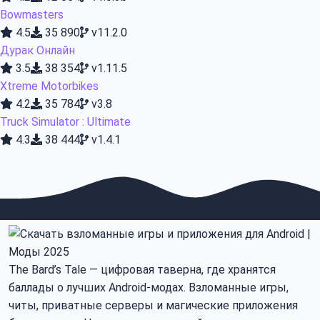
Bowmasters
4.5
35 890
v11.2.0
Дурак Онлайн
3.5
38 354
v1.11.5
Xtreme Motorbikes
4.2
35 784
v3.8
Truck Simulator : Ultimate
4.3
38 444
v1.4.1
The Bard’s Tale — цифровая таверна, где хранятся
баллады о лучших Android-модах. Взломанные игры,
читы, приватные серверы и магические приложения