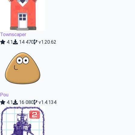
Townscaper
4.1
14 470
v1.20.62
Pou
4.1
16 080
v1.4.134