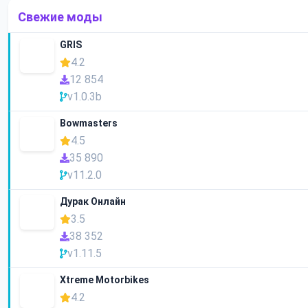
Свежие моды
GRIS
4.2
12 854
v1.0.3b
Bowmasters
4.5
35 890
v11.2.0
Дурак Онлайн
3.5
38 352
v1.11.5
Xtreme Motorbikes
4.2