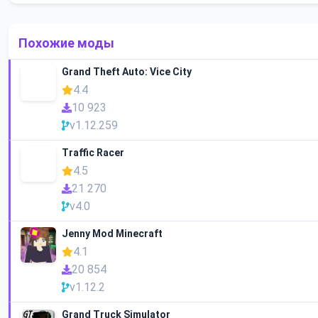
Похожие моды
Grand Theft Auto: Vice City
4.4
10 923
v1.12.259
Traffic Racer
4.5
21 270
v4.0
Jenny Mod Minecraft
4.1
20 854
v1.12.2
Grand Truck Simulator