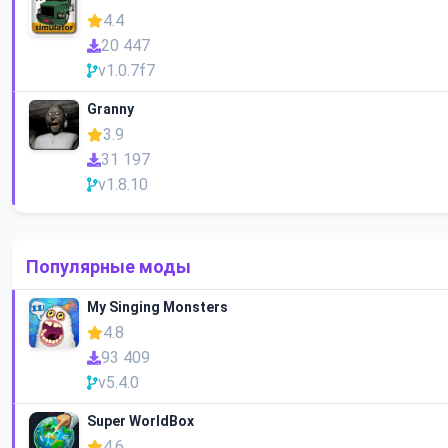
4.4
20 447
v1.0.7f7
Granny
3.9
31 197
v1.8.10
Популярные моды
My Singing Monsters
4.8
93 409
v5.4.0
Super WorldBox
4.6