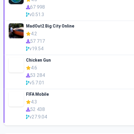
67 998
v0.51.3
MadOut2 Big City Online
4.2
57 717
v19.54
Chicken Gun
4.6
53 284
v5.7.01
FIFA Mobile
4.3
52 438
v27.9.04