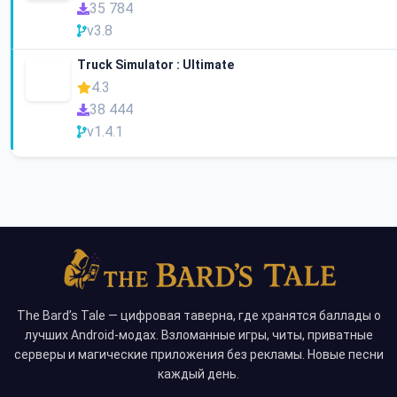
35 784
v3.8
Truck Simulator : Ultimate
4.3
38 444
v1.4.1
The Bard’s Tale — цифровая таверна, где хранятся баллады о
лучших Android-модах. Взломанные игры, читы, приватные
серверы и магические приложения без рекламы. Новые песни
каждый день.