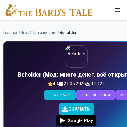
Skip
to
content
Игры
Главная
Игры
Приключения
Beholder
Программы
Beholder (Мод: много денег, всё откры
21.05.2026
11 122
4.6
V2.6.275
ПРИКЛЮЧЕНИЯ
MO
СКАЧАТЬ
Google Play