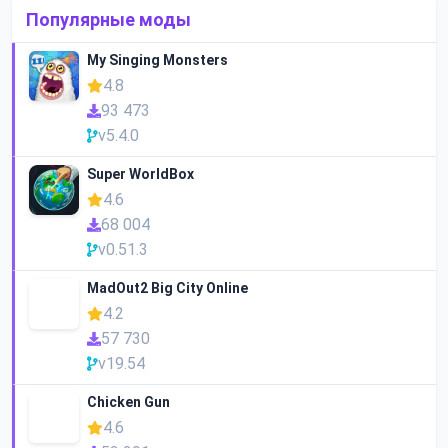
Популярные моды
My Singing Monsters
4.8
93 473
v5.4.0
Super WorldBox
4.6
68 004
v0.51.3
MadOut2 Big City Online
4.2
57 730
v19.54
Chicken Gun
4.6