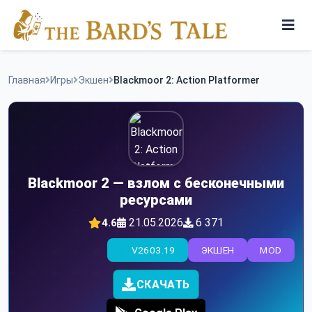
Skip
to
content
Игры
Главная
Игры
Экшен
Blackmoor 2: Action Platformer
Программы
Blackmoor 2 — взлом с бесконечными
ресурсами
21.05.2026
6 371
4.6
V2603.19
ЭКШЕН
MOD
СКАЧАТЬ