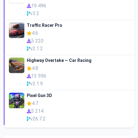
19 496
v3.2
Traffic Racer Pro
4.6
5 220
v2.1.2
Highway Overtake — Car Racing
4.8
13 596
v2.1.9
Pixel Gun 3D
4.7
5 214
v26.7.2