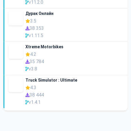
v11.2.0
Дурак Онлайн
3.5
38 353
v1.11.5
Xtreme Motorbikes
4.2
35 784
v3.8
Truck Simulator : Ultimate
4.3
38 444
v1.4.1