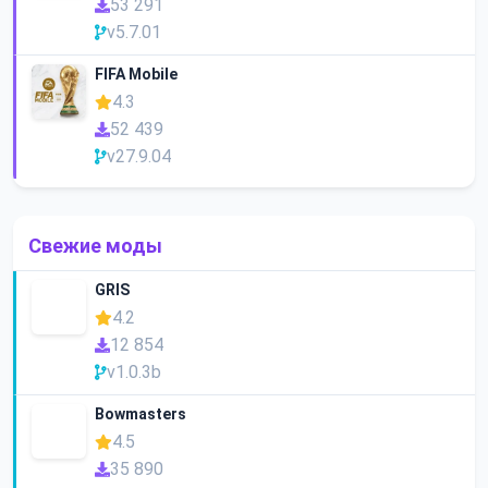
53 291
v5.7.01
FIFA Mobile
4.3
52 439
v27.9.04
Свежие моды
GRIS
4.2
12 854
v1.0.3b
Bowmasters
4.5
35 890