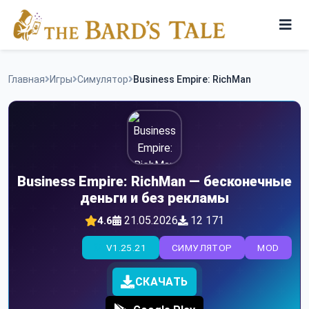
Skip
to
content
Игры
Главная
Игры
Симулятор
Business Empire: RichMan
Программы
Business Empire: RichMan — бесконечные
деньги и без рекламы
21.05.2026
12 171
4.6
V1.25.21
СИМУЛЯТОР
MOD
СКАЧАТЬ