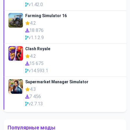
v1.42.0
Farming Simulator 16
4.2
18 876
v1.1.2.9
Clash Royale
4.2
15 675
v14.593.1
Supermarket Manager Simulator
4.3
7 456
v2.7.13
Популярные моды