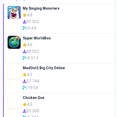
My Singing Monsters
4.8
93 532
v5.4.0
Super WorldBox
4.6
68 022
v0.51.3
MadOut2 Big City Online
4.2
57 744
v19.54
Chicken Gun
4.6
53 300