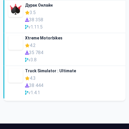
Дурак Онлайн
3.5
38 358
v1.11.5
Xtreme Motorbikes
4.2
35 784
v3.8
Truck Simulator : Ultimate
4.3
38 444
v1.4.1