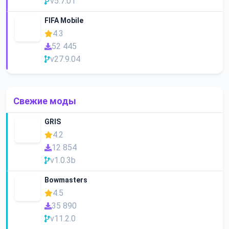
v5.7.01
FIFA Mobile
4.3
52 445
v27.9.04
Свежие моды
GRIS
4.2
12 854
v1.0.3b
Bowmasters
4.5
35 890
v11.2.0