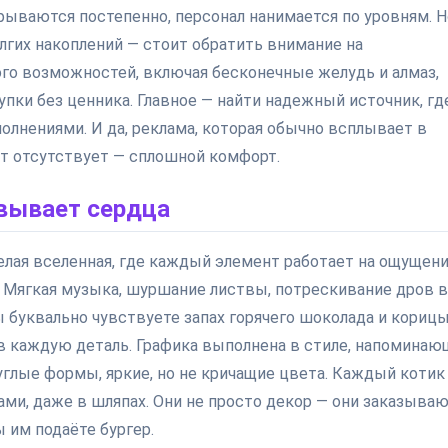
рываются постепенно, персонал нанимается по уровням. Н
лгих накоплений — стоит обратить внимание на
го возможностей, включая бесконечные желудь и алмаз,
упки без ценника. Главное — найти надежный источник, гд
олнениями. И да, реклама, которая обычно всплывает в
ут отсутствует — сплошной комфорт.
евывает сердца
 целая вселенная, где каждый элемент работает на ощущен
. Мягкая музыка, шуршание листвы, потрескивание дров в
 буквально чувствуете запах горячего шоколада и корицы
 в каждую деталь. Графика выполнена в стиле, напомина
глые формы, яркие, но не кричащие цвета. Каждый котик
иками, даже в шляпах. Они не просто декор — они заказыва
 им подаёте бургер.