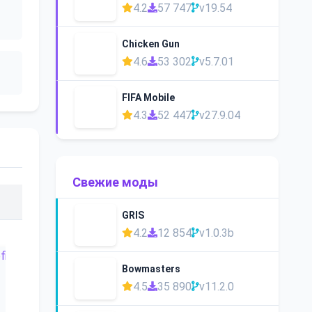
4.2
57 747
v19.54
Chicken Gun
4.6
53 302
v5.7.01
FIFA Mobile
4.3
52 447
v27.9.04
Свежие моды
GRIS
4.2
12 854
v1.0.3b
Bowmasters
4.5
35 890
v11.2.0