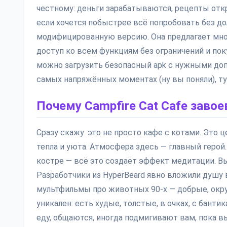
честному: деньги зарабатываются, рецепты отк
если хочется побыстрее всё попробовать без до
модифицированную версию. Она предлагает мно
доступ ко всем функциям без ограничений и пок
можно загрузить безопасный apk с нужными доп
самых напряжённых моментах (ну вы поняли), т
Почему Campfire Cat Cafe заво
Сразу скажу: это не просто кафе с котами. Это
тепла и уюта. Атмосфера здесь — главный герой
костре — всё это создаёт эффект медитации. Вы
Разработчики из HyperBeard явно вложили душу
мультфильмы про животных 90-х — добрые, окру
уникален: есть худые, толстые, в очках, с бант
еду, общаются, иногда подмигивают вам, пока вы