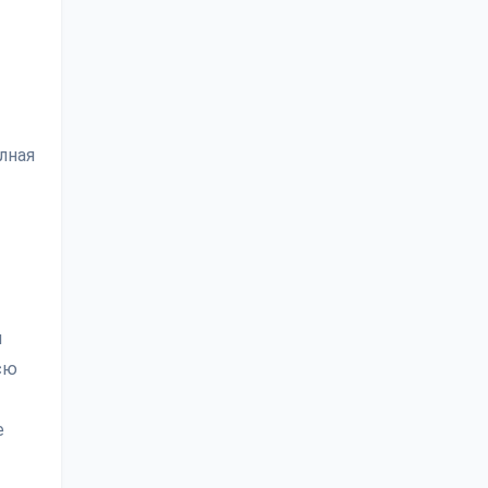
лная
и
сю
е