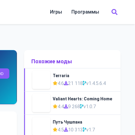
Игры
Программы
Похожие моды
OD
Terraria
4.6
21 118
v1.4.5.6.4
Valiant Hearts: Coming Home
4.4
9 268
v1.0.7
Путь Чушпана
4.5
10 313
v1.7