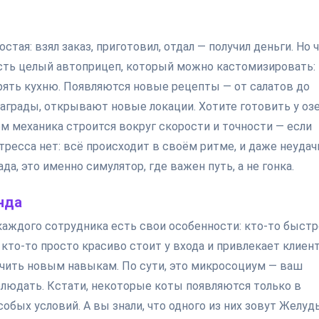
стая: взял заказ, приготовил, отдал — получил деньги. Но 
есть целый автоприцеп, который можно кастомизировать:
рять кухню. Появляются новые рецепты — от салатов до
аграды, открывают новые локации. Хотите готовить у оз
ом механика строится вокруг скорости и точности — если
тресса нет: всё происходит в своём ритме, и даже неудач
а, это именно симулятор, где важен путь, а не гонка.
нда
каждого сотрудника есть свои особенности: кто-то быстр
 кто-то просто красиво стоит у входа и привлекает клиент
чить новым навыкам. По сути, это микросоциум — ваш
блюдать. Кстати, некоторые коты появляются только в
обых условий. А вы знали, что одного из них зовут Желуд