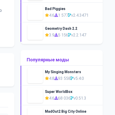
Bad Piggies
о
4.6
1 577
v2.4.3471
Geometry Dash 2.2
3.9
5 156
v2.2.147
Популярные моды
My Singing Monsters
4.8
93 558
v5.4.0
Super WorldBox
4.6
68 036
v0.51.3
MadOut2 Big City Online