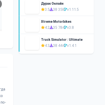
Дурак Онлайн
3.5
38 358
v1.11.5
Xtreme Motorbikes
4.2
35 784
v3.8
Truck Simulator : Ultimate
4.3
38 444
v1.4.1
гда
ко
 по-