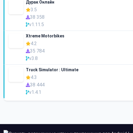
Дурак Онлайн
3.5
38 358
v1.11.5
Xtreme Motorbikes
4.2
35 784
v3.8
Truck Simulator : Ultimate
4.3
38 444
v1.4.1