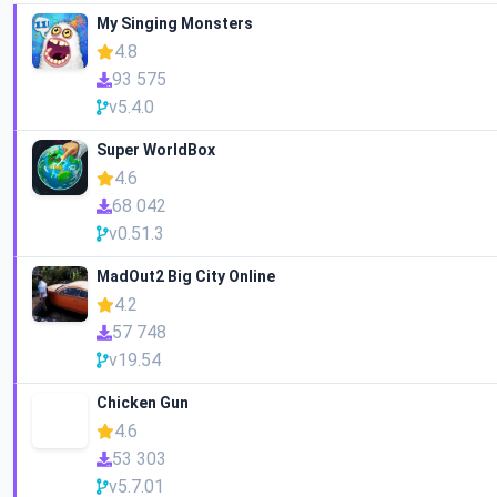
My Singing Monsters
4.8
93 575
v5.4.0
Super WorldBox
4.6
68 042
v0.51.3
MadOut2 Big City Online
4.2
57 748
v19.54
Chicken Gun
4.6
53 303
v5.7.01