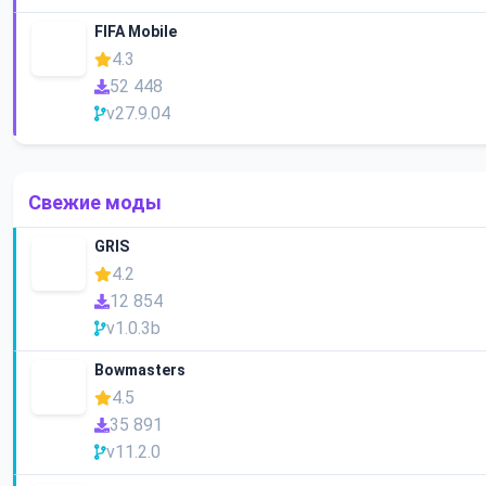
FIFA Mobile
4.3
52 448
v27.9.04
Свежие моды
GRIS
4.2
12 854
v1.0.3b
Bowmasters
4.5
35 891
v11.2.0