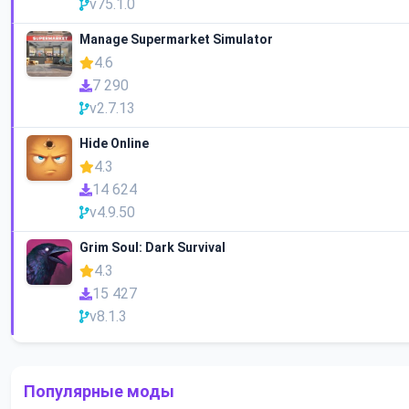
v75.1.0
Manage Supermarket Simulator
4.6
7 290
v2.7.13
Hide Online
4.3
14 624
v4.9.50
Grim Soul: Dark Survival
4.3
15 427
v8.1.3
Популярные моды