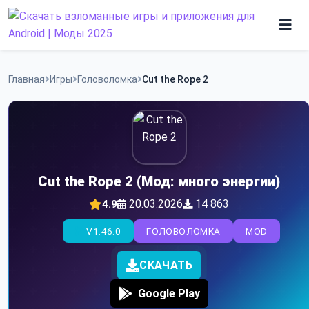
Skip
to
content
Игры
Главная
Игры
Головоломка
Cut the Rope 2
Программы
Cut the Rope 2 (Мод: много энергии)
20.03.2026
14 863
4.9
V1.46.0
ГОЛОВОЛОМКА
MOD
СКАЧАТЬ
Google Play