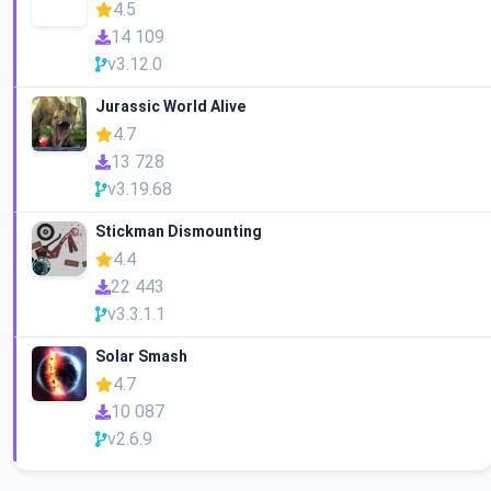
4.5
14 109
v3.12.0
Jurassic World Alive
4.7
13 728
v3.19.68
Stickman Dismounting
4.4
22 443
v3.3.1.1
Solar Smash
4.7
10 087
v2.6.9