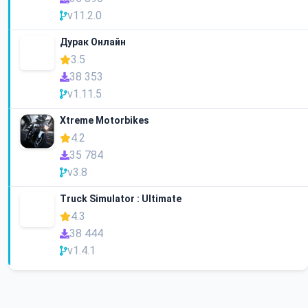
v11.2.0
Дурак Онлайн
3.5
38 353
v1.11.5
Xtreme Motorbikes
4.2
35 784
v3.8
Truck Simulator : Ultimate
4.3
38 444
v1.4.1