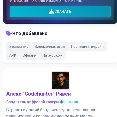
Версия: 1.46.0
Размер: 169.91 MB
СКАЧАТЬ
Что добавлено
Бесплатно
Взломанная игра
Последняя версия
APK
Офлайн
На русском
Алекс "Codehunter" Ривен
Создатель цифровой таверны
|
На связи
Странствующий бард, исследователь Android-
реальностей и коллекционер редких модов.