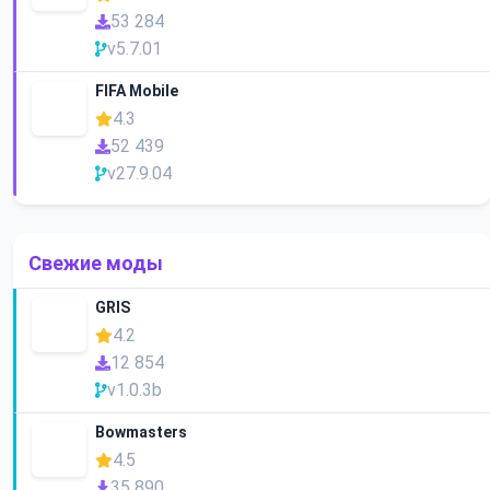
53 284
v5.7.01
FIFA Mobile
4.3
52 439
v27.9.04
Свежие моды
GRIS
4.2
12 854
v1.0.3b
Bowmasters
4.5
35 890