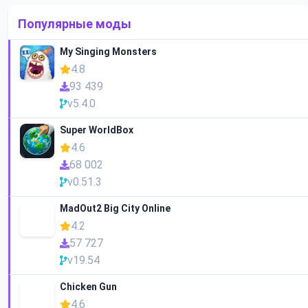
Популярные моды
My Singing Monsters
4.8
93 439
v5.4.0
Super WorldBox
4.6
68 002
v0.51.3
MadOut2 Big City Online
4.2
57 727
v19.54
Chicken Gun
4.6