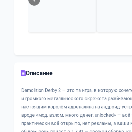
Описание
Demolition Derby 2 — это та игра, в которую хоче
и громкого металлического скрежета разбивающ
настоящим королём адреналина на андроид-устро
вроде «мод, взлом, много денег, unlocked» — всё 
практически всё открыто, нет рекламы, а ваши
общем, речь пойдёт о 1.7.41 — свежей сборке, к