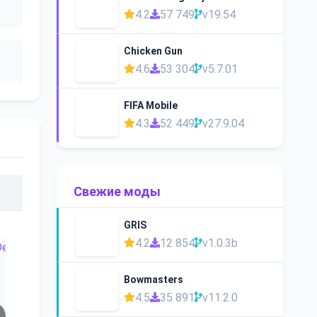
4.2
57 749
v19.54
Chicken Gun
4.6
53 304
v5.7.01
FIFA Mobile
4.3
52 449
v27.9.04
Свежие моды
GRIS
4.2
12 854
v1.0.3b
Bowmasters
4.5
35 891
v11.2.0