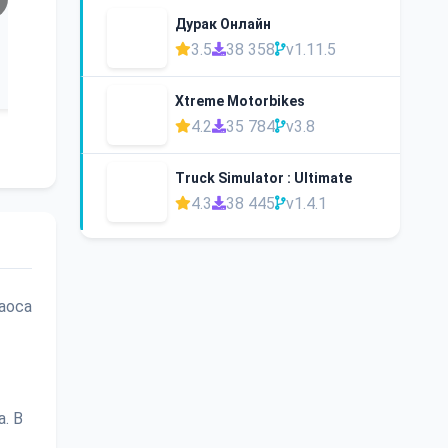
Дурак Онлайн
3.5
38 358
v1.11.5
Xtreme Motorbikes
4.2
35 784
v3.8
Truck Simulator : Ultimate
4.3
38 445
v1.4.1
хаоса
. В