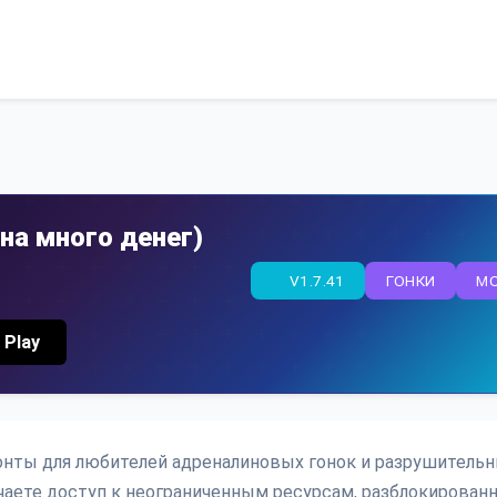
 на много денег)
V1.7.41
ГОНКИ
M
 Play
изонты для любителей адреналиновых гонок и разрушитель
чаете доступ к неограниченным ресурсам, разблокирова