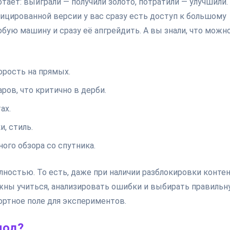
отает: выиграли — получили золото, потратили — улучшили.
фицированной версии у вас сразу есть доступ к большому
юбую машину и сразу её апгрейдить. А вы знали, что можн
орость на прямых.
ов, что критично в дерби.
ах.
, стиль.
ого обзора со спутника.
лностью. То есть, даже при наличии разблокировки контен
лжны учиться, анализировать ошибки и выбирать правиль
фортное поле для экспериментов.
мод?