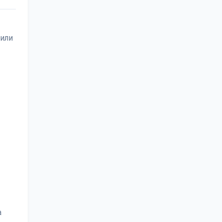
 или
а