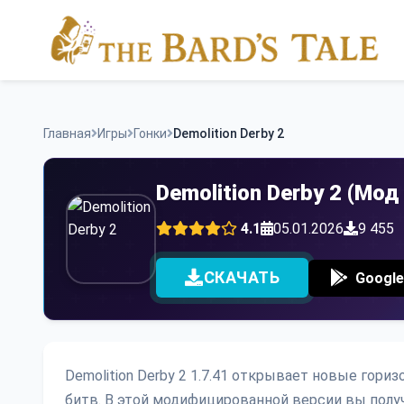
Skip
to
content
Главная
Игры
Гонки
Demolition Derby 2
Demolition Derby 2 (Мод
4.1
05.01.2026
9 455
СКАЧАТЬ
Google
Demolition Derby 2 1.7.41 открывает новые гор
битв. В этой модифицированной версии вы полу