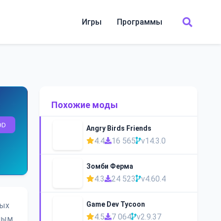
Игры
Программы
Похожие моды
OD
Angry Birds Friends
4.4
16 565
v14.3.0
Зомби Ферма
4.3
24 523
v4.60.4
Game Dev Tycoon
ных
4.5
7 064
v2.9.37
нным