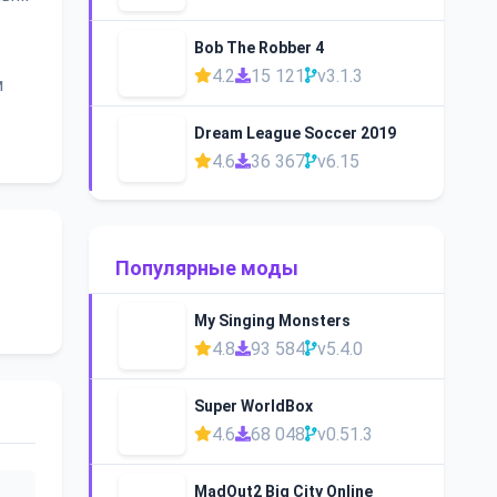
.
Bob The Robber 4
4.2
15 121
v3.1.3
м
Dream League Soccer 2019
4.6
36 367
v6.15
Популярные моды
My Singing Monsters
4.8
93 584
v5.4.0
Super WorldBox
4.6
68 048
v0.51.3
MadOut2 Big City Online