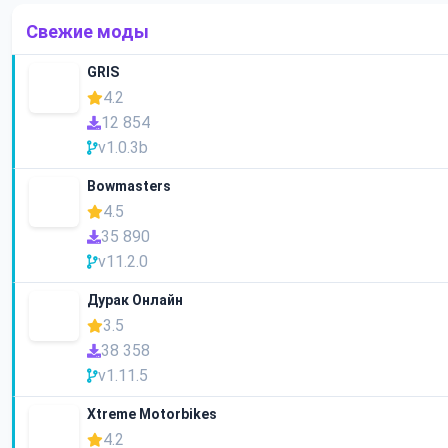
Свежие моды
GRIS
4.2
12 854
v1.0.3b
Bowmasters
4.5
35 890
v11.2.0
Дурак Онлайн
3.5
38 358
v1.11.5
Xtreme Motorbikes
4.2