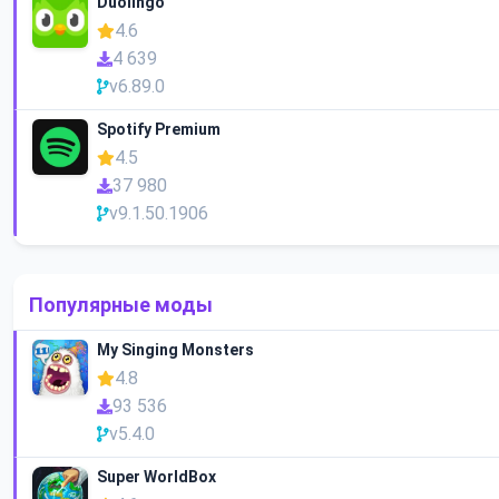
Duolingo
4.6
4 639
v6.89.0
Spotify Premium
4.5
37 980
v9.1.50.1906
Популярные моды
My Singing Monsters
4.8
93 536
v5.4.0
Super WorldBox