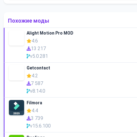
Похожие моды
Alight Motion Pro MOD
4.6
13 217
v5.0.281
Getcontact
4.2
7 587
v8.14.0
Filmora
4.4
3 739
v15.6.100