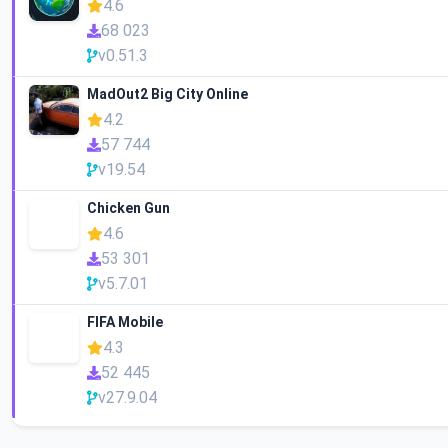
4.6
68 023
v0.51.3
MadOut2 Big City Online
4.2
57 744
v19.54
Chicken Gun
4.6
53 301
v5.7.01
FIFA Mobile
4.3
52 445
v27.9.04