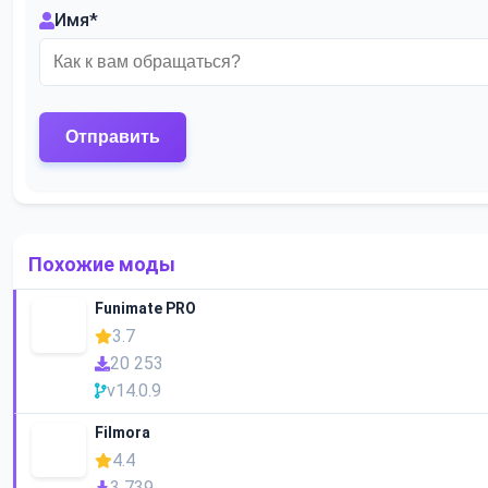
Имя
*
Похожие моды
Funimate PRO
3.7
20 253
v14.0.9
Filmora
4.4
3 739