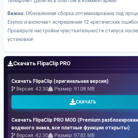
телефоне? Делитесь опытом в комментариях!
Важно:
Обновлённая сборка оптимизирована под про
Exynos и включает исправления 12 критических ошибок
Проверьте настройки чувствительности стилуса посл
установки!
Скачать FlipaClip PRO
Скачать FlipaClip (оригинальная версия)
Версия: 4.2.30
Размер: 91.08 MB
СКАЧАТЬ
Скачать FlipaClip PRO MOD (Premium разблокирован
водяного знака, все платные функции открыты)
Версия: 4.2.30
Размер: 97.83 MB