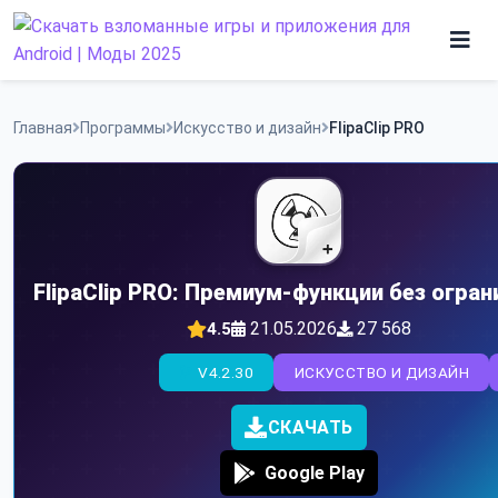
Skip
to
content
Игры
Главная
Программы
Искусство и дизайн
FlipaClip PRO
Программы
FlipaClip PRO: Премиум-функции без огран
21.05.2026
27 568
4.5
V4.2.30
ИСКУССТВО И ДИЗАЙН
СКАЧАТЬ
Google Play