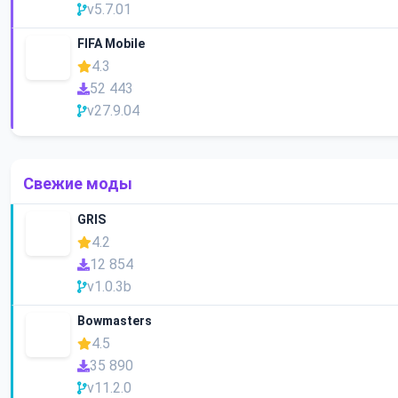
v5.7.01
FIFA Mobile
4.3
52 443
v27.9.04
Свежие моды
GRIS
4.2
12 854
v1.0.3b
Bowmasters
4.5
35 890
v11.2.0