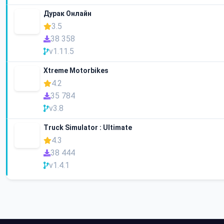
Дурак Онлайн
3.5
38 358
v1.11.5
Xtreme Motorbikes
4.2
35 784
v3.8
Truck Simulator : Ultimate
4.3
38 444
v1.4.1