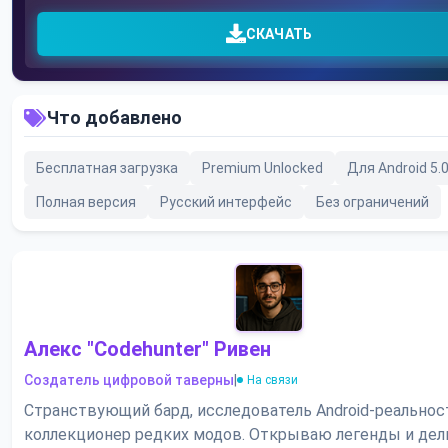
СКАЧАТЬ
Что добавлено
Бесплатная загрузка
Premium Unlocked
Для Android 5.
Полная версия
Русский интерфейс
Без ограничений
Алекс "Codehunter" Ривен
Создатель цифровой таверны
|
На связи
Странствующий бард, исследователь Android-реальнос
коллекционер редких модов. Открываю легенды и де