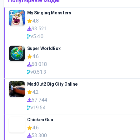
Популярные моды
My Singing Monsters
4.8
93 521
v5.4.0
Super WorldBox
4.6
68 018
v0.51.3
MadOut2 Big City Online
4.2
57 744
v19.54
Chicken Gun
4.6
53 300