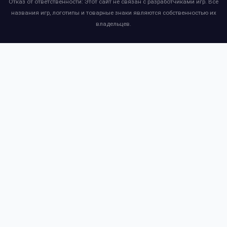
Отказ от ответственности: Этот сайт не связан с разработчиками игр. Все
названия игр, логотипы и товарные знаки являются собственностью их
владельцев.