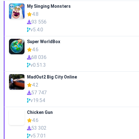
My Singing Monsters
4.8
93 556
v5.4.0
Super WorldBox
4.6
68 036
v0.51.3
MadOut2 Big City Online
4.2
57 747
v19.54
Chicken Gun
4.6
53 302
v5.7.01