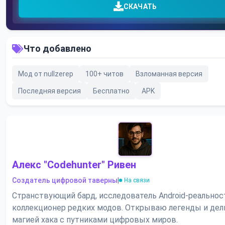
СКАЧАТЬ
Что добавлено
Мод от nullzerep
100+ читов
Взломанная версия
Последняя версия
Бесплатно
APK
Алекс "Codehunter" Ривен
Создатель цифровой таверны
|
На связи
Странствующий бард, исследователь Android-реальнос
коллекционер редких модов. Открываю легенды и де
магией хака с путниками цифровых миров.