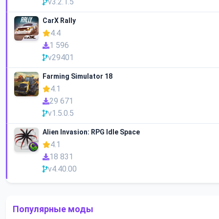
v3.2.1.5
CarX Rally
4.4
1 596
v29401
Farming Simulator 18
4.1
29 671
v1.5.0.5
Alien Invasion: RPG Idle Space
4.1
18 831
v4.40.00
Популярные моды