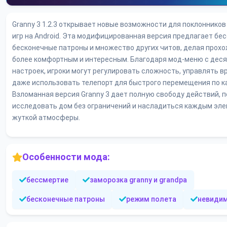
Granny 3 1.2.3 открывает новые возможности для поклонников
игр на Android. Эта модифицированная версия предлагает бе
бесконечные патроны и множество других читов, делая прох
более комфортным и интересным. Благодаря мод-меню с дес
настроек, игроки могут регулировать сложность, управлять в
даже использовать телепорт для быстрого перемещения по ка
Взломанная версия Granny 3 дает полную свободу действий, 
исследовать дом без ограничений и насладиться каждым эл
жуткой атмосферы.
Особенности мода:
бессмертие
заморозка granny и grandpa
бесконечные патроны
режим полета
невиди