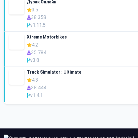
Дурак Онлайн
3.5
38 358
v1.11.5
Xtreme Motorbikes
4.2
35 784
v3.8
Truck Simulator : Ultimate
4.3
38 444
v1.4.1