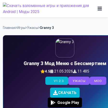
Skip
to
content
Игры
Главная
Игры
Ужасы
Granny 3
Программы
Granny 3 Мод Меню с Бессмертием
21.05.2026
11 485
4.5
V1.2.3
УЖАСЫ
MOD
СКАЧАТЬ
Google Play