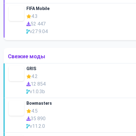
FIFA Mobile
4.3
52 447
v27.9.04
Свежие моды
GRIS
4.2
12 854
v1.0.3b
Bowmasters
4.5
35 890
v11.2.0