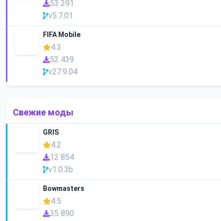
53 291
v5.7.01
FIFA Mobile
4.3
52 439
v27.9.04
Свежие моды
GRIS
4.2
12 854
v1.0.3b
Bowmasters
4.5
35 890