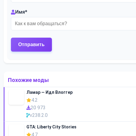
Имя
*
Похожие моды
Ламар — Идл Влоггер
4.2
20 973
v238.2.0
GTA: Liberty City Stories
4.7