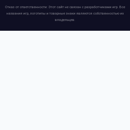
Отказ от ответственности: Этот сайт не связан с разработчиками игр. Все
названия игр, логотипы и товарные знаки являются собственностью их
владельцев.