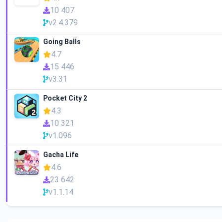
10 407
v2.4.379
Going Balls
4.7
15 446
v3.31
Pocket City 2
4.3
10 321
v1.096
Gacha Life
4.6
23 642
v1.1.14