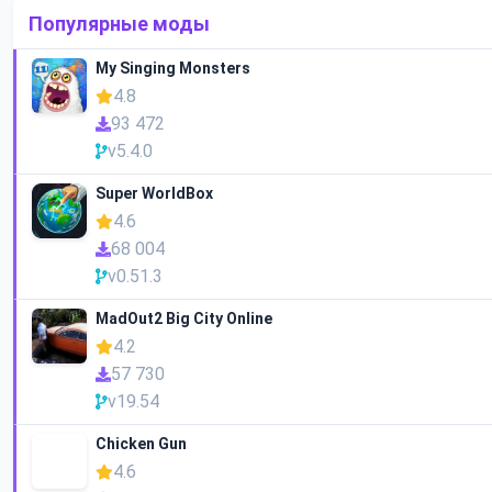
Популярные моды
My Singing Monsters
4.8
93 472
v5.4.0
Super WorldBox
4.6
68 004
v0.51.3
MadOut2 Big City Online
4.2
57 730
v19.54
Chicken Gun
4.6