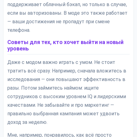
поддерживает облачный бэкап, но только в случае,
если вы авторизованы. В моде это также работает
— ваши достижения не пропадут при смене
телефона.
Советы для тех, кто хочет выйти на новый
уровень
Даже с модом важно играть с умом. Не стоит
тратить всё сразу. Например, сначала вложитесь в
исследования — они повышают эффективность в
разы. Потом займитесь наймом: ищите
сотрудников с высоким уровнем IQ и лидерскими
качествами. Не забывайте и про маркетинг —
правильно выбранная кампания может удвоить
доход за неделю.
Мне, например, понравилось, как всё просто