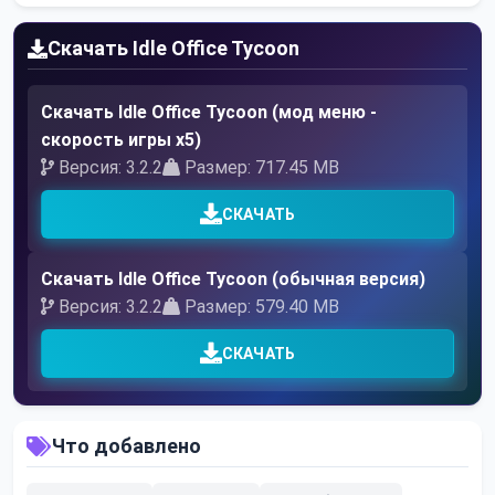
Скачать Idle Office Tycoon
Скачать Idle Office Tycoon (мод меню -
скорость игры x5)
Версия: 3.2.2
Размер: 717.45 MB
СКАЧАТЬ
Скачать Idle Office Tycoon (обычная версия)
Версия: 3.2.2
Размер: 579.40 MB
СКАЧАТЬ
Что добавлено