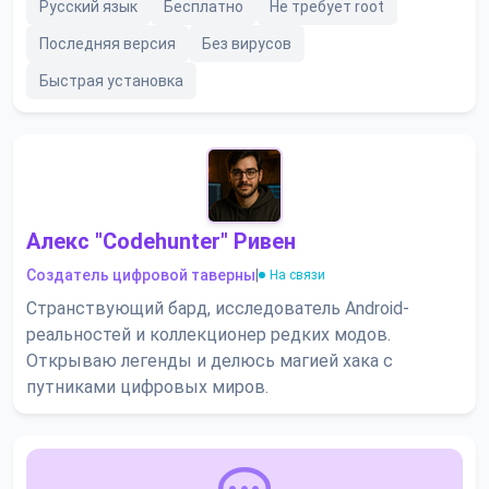
Русский язык
Бесплатно
Не требует root
Последняя версия
Без вирусов
Быстрая установка
Алекс "Codehunter" Ривен
Создатель цифровой таверны
|
На связи
Странствующий бард, исследователь Android-
реальностей и коллекционер редких модов.
Открываю легенды и делюсь магией хака с
путниками цифровых миров.