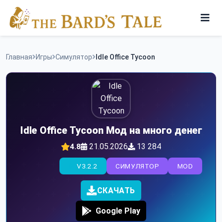
Skip
to
content
Игры
Главная
Игры
Симулятор
Idle Office Tycoon
Программы
Idle Office Tycoon Мод на много денег
21.05.2026
13 284
4.8
V3.2.2
СИМУЛЯТОР
MOD
СКАЧАТЬ
Google Play