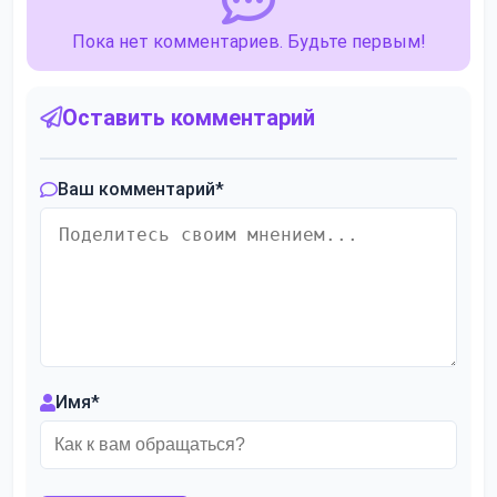
Пока нет комментариев. Будьте первым!
Оставить комментарий
Ваш комментарий
*
Имя
*