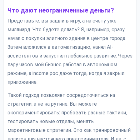
Что дают неограниченные деньги?
Представьте: вы зашли в игру, а на счету уже
миллиард. Что будете делать? Я, например, сразу
начал с покупки элитного здания в центре города.
Затем вложился в автоматизацию, нанял AI-
ассистентов и запустил глобальное развитие. Через
пару часов мой бизнес работал в автономном
режиме, а income рос даже тогда, когда я закрыл
приложение.
Такой подход позволяет сосредоточиться на
стратегии, а не на рутине. Вы можете
экспериментировать: пробовать разные тактики,
тестировать новые отделы, менять
маркетинговые стратегии. Это как тренировочный
полигон для настоящего предпринимателя. И да, с