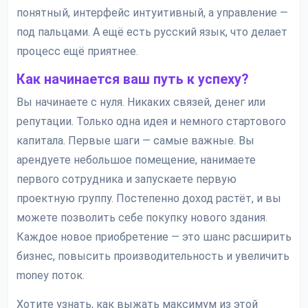
понятный, интерфейс интуитивный, а управление —
под пальцами. А ещё есть русский язык, что делает
процесс ещё приятнее.
Как начинается ваш путь к успеху?
Вы начинаете с нуля. Никаких связей, денег или
репутации. Только одна идея и немного стартового
капитала. Первые шаги — самые важные. Вы
арендуете небольшое помещение, нанимаете
первого сотрудника и запускаете первую
проектную группу. Постепенно доход растёт, и вы
можете позволить себе покупку нового здания.
Каждое новое приобретение — это шанс расширить
бизнес, повысить производительность и увеличить
money поток.
Хотите узнать, как выжать максимум из этой