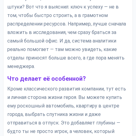
штуки? Вот что я выяснил: ключ к успеху — не в
том, чтобы быстро строить, а в грамотном
распределении ресурсов. Например, лучше сначала
вложить в исследования, чем сразу браться за
самый большой офис. И да, система аналитики
реально помогает — там можно увидеть, какие
отделы приносят больше всего, а где пора менять
менеджера.
Что делает её особенной?
Кроме классического развития компании, тут есть
и личная сторона жизни героя. Вы можете купить
ему роскошный автомобиль, квартиру в центре
города, выбрать спутника жизни и даже
отправиться в отпуск. Это добавляет глубины —
будто ты не просто игрок, а человек, который