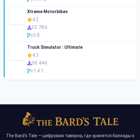
Xtreme Motorbikes
4.2
35 784
v3.8
Truck Simulator : Ultimate
4.3
38 444
v1.4.1
The Bard’s Tale — цифровая таверна, где хранятся баллады о