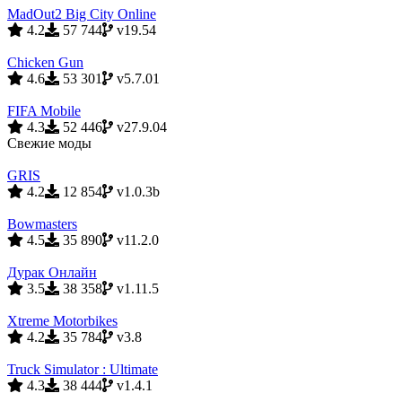
MadOut2 Big City Online
4.2
57 744
v19.54
Chicken Gun
4.6
53 301
v5.7.01
FIFA Mobile
4.3
52 446
v27.9.04
Свежие моды
GRIS
4.2
12 854
v1.0.3b
Bowmasters
4.5
35 890
v11.2.0
Дурак Онлайн
3.5
38 358
v1.11.5
Xtreme Motorbikes
4.2
35 784
v3.8
Truck Simulator : Ultimate
4.3
38 444
v1.4.1