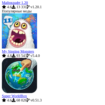
Майнкрафт 1.20
4.6
13 331
v1.20.1
Популярные моды
My Singing Monsters
4.8
93 543
v5.4.0
Super WorldBox
4.6
68 026
v0.51.3