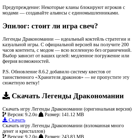
Предупреждение: Некоторые кланы блокируют игроков с
модами — создавайте альянсы с единомышленниками.
Эпилог: стоит ли игра свеч?
Легенды Дракономании — идеальный коктейль стратегии и
казуальной игры. С официальной версией вы получите 200
часов контента, с модом — всю вселенную без ограничений.
Выбор зависит от ваших целей: медленное погружение или
феерия возможностей.
P.S. Обновление 8.6.2 добавило систему квестов от
таинственного «Хранителя драконов» — не пропустите эту
сюжетную ветку!
Скачать Легенды Дракономании
Скачать игру Легенды Дракономании (оригинальная версия)
Версия: 9.2.0o
Размер: 141.12 MB
Скачать
Скачать игру Легенды Дракономании (взломанная много
денег и кристаллов)
Версия: 9.2.0o
Размер: 243.83 MB