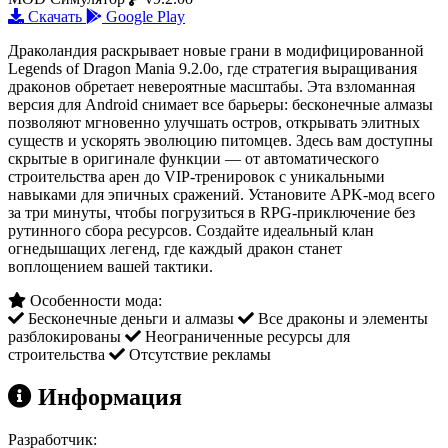
Скачать
Google Play
Драколандия раскрывает новые грани в модифицированной
Legends of Dragon Mania 9.2.0o, где стратегия выращивания
драконов обретает невероятные масштабы. Эта взломанная
версия для Android снимает все барьеры: бесконечные алмазы
позволяют мгновенно улучшать остров, открывать элитных
существ и ускорять эволюцию питомцев. Здесь вам доступны
скрытые в оригинале функции — от автоматического
строительства арен до VIP-тренировок с уникальными
навыками для эпичных сражений. Установите APK-мод всего
за три минуты, чтобы погрузиться в RPG-приключение без
рутинного сбора ресурсов. Создайте идеальный клан
огнедышащих легенд, где каждый дракон станет
воплощением вашей тактики.
Особенности мода:
Бесконечные деньги и алмазы
Все драконы и элементы
разблокированы
Неограниченные ресурсы для
строительства
Отсутствие рекламы
Информация
Разработчик: