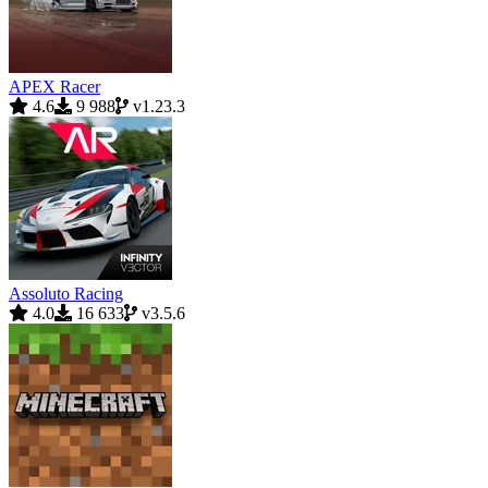
APEX Racer
4.6
9 988
v1.23.3
Assoluto Racing
4.0
16 633
v3.5.6