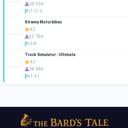
38 354
v1.11.5
Xtreme Motorbikes
4.2
35 784
v3.8
Truck Simulator : Ultimate
4.3
38 444
v1.4.1