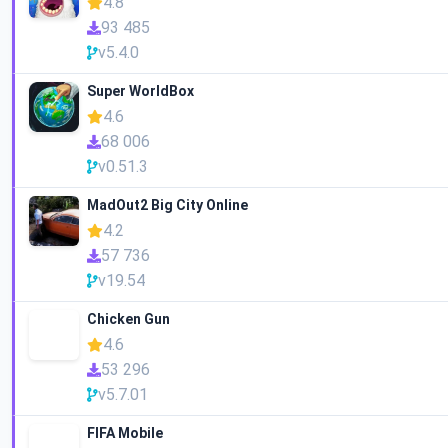
4.8
93 485
v5.4.0
Super WorldBox
4.6
68 006
v0.51.3
MadOut2 Big City Online
4.2
57 736
v19.54
Chicken Gun
4.6
53 296
v5.7.01
FIFA Mobile