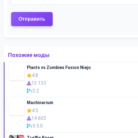
Похожие моды
Plants vs Zombies Fusion Niejo
4.8
13 133
v2.2
Machinarium
4.5
14 603
v3.5.0
Traffic Racer