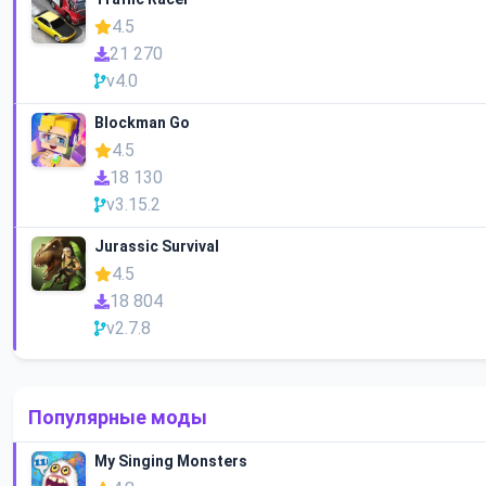
4.5
21 270
v4.0
Blockman Go
4.5
18 130
v3.15.2
Jurassic Survival
4.5
18 804
v2.7.8
Популярные моды
My Singing Monsters