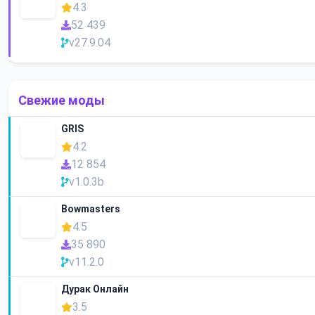
4.3
52 439
v27.9.04
Свежие моды
GRIS
4.2
12 854
v1.0.3b
Bowmasters
4.5
35 890
v11.2.0
Дурак Онлайн
3.5