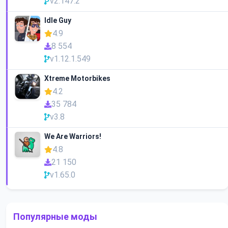
v2.147.2
Idle Guy
4.9
8 554
v1.12.1.549
Xtreme Motorbikes
4.2
35 784
v3.8
We Are Warriors!
4.8
21 150
v1.65.0
Популярные моды