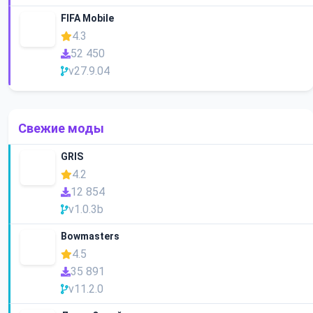
FIFA Mobile
4.3
52 450
v27.9.04
Свежие моды
GRIS
4.2
12 854
v1.0.3b
Bowmasters
4.5
35 891
v11.2.0