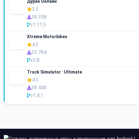
Дурак Онлайн
3.5
38 358
v1.11.5
Xtreme Motorbikes
4.2
35 784
v3.8
Truck Simulator : Ultimate
4.3
38 445
v1.4.1