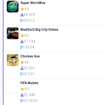
Super WorldBox
4.6
68 025
v0.51.3
MadOut2 Big City Online
4.2
57 744
v19.54
Chicken Gun
4.6
53 301
v5.7.01
FIFA Mobile
4.3
52 446
v27.9.04