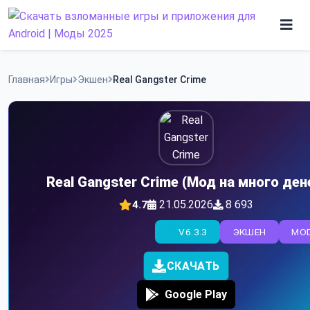
Skip
to
content
Игры
Главная
Игры
Экшен
Real Gangster Crime
Программы
Real Gangster Crime (Мод на много ден
21.05.2026
8 693
4.7
V6.3.3
ЭКШЕН
MO
СКАЧАТЬ
Google Play