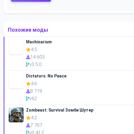
Похожие моды
Machinarium
4.5
14 603
v3.5.0
Dictators: No Peace
4.6
8 719
v62
Zombeast: Survival Зомби Шутер
4.2
7 707
v0.43.2