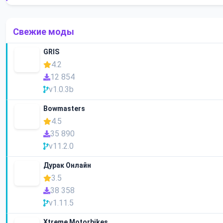
Свежие моды
GRIS
4.2
12 854
v1.0.3b
Bowmasters
4.5
35 890
v11.2.0
Дурак Онлайн
3.5
38 358
v1.11.5
Xtreme Motorbikes