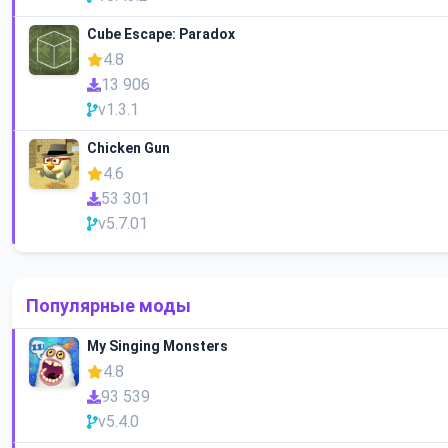
Cube Escape: Paradox
4.8
13 906
v1.3.1
Chicken Gun
4.6
53 301
v5.7.01
Популярные моды
My Singing Monsters
4.8
93 539
v5.4.0