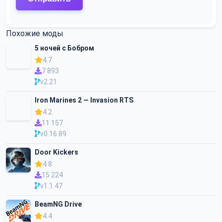
Похожие моды
5 ночей с Бобром
4.7
7 893
v2.21
Iron Marines 2 — Invasion RTS
4.2
11 157
v0.16.89
Door Kickers
4.8
15 224
v1.1.47
BeamNG Drive
4.4