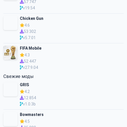
57 747
v19.54
Chicken Gun
4.6
53 302
v5.7.01
FIFA Mobile
4.3
52 447
v27.9.04
Свежие моды
GRIS
4.2
12 854
v1.0.3b
Bowmasters
4.5