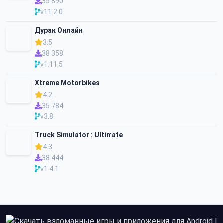
35 890
v11.2.0
Дурак Онлайн
3.5
38 358
v1.11.5
Xtreme Motorbikes
4.2
35 784
v3.8
Truck Simulator : Ultimate
4.3
38 444
v1.4.1