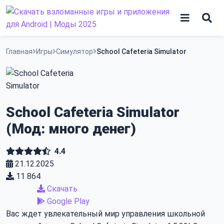
Skip
СИМУЛЯТОР
V6.5.22
MOD
to
content
Игры
Главная
Игры
Симулятор
School Cafeteria Simulator
Программы
School Cafeteria Simulator
(Мод: много денег)
4.4
21.12.2025
11 864
Скачать
Google Play
Вас ждет увлекательный мир управления школьной