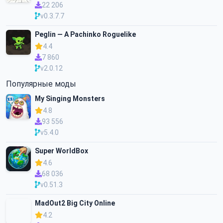
22 206
v0.3.7.7
Peglin — A Pachinko Roguelike
4.4
7 860
v2.0.12
Популярные моды
My Singing Monsters
4.8
93 556
v5.4.0
Super WorldBox
4.6
68 036
v0.51.3
MadOut2 Big City Online
4.2