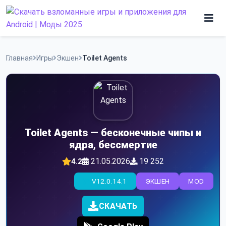
Skip
to
content
Игры
Главная
Игры
Экшен
Toilet Agents
Программы
Toilet Agents — бесконечные чипы и
ядра, бессмертие
21.05.2026
19 252
4.2
V12.0.14.1
ЭКШЕН
MOD
СКАЧАТЬ