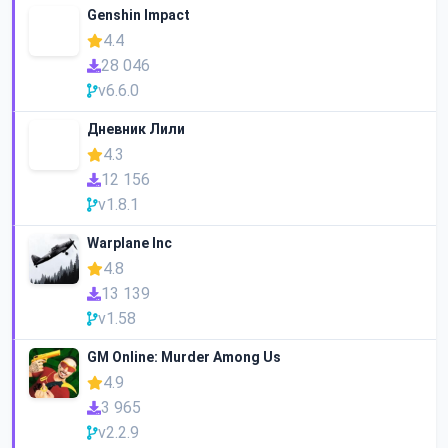
Genshin Impact
4.4
28 046
v6.6.0
Дневник Лили
4.3
12 156
v1.8.1
Warplane Inc
4.8
13 139
v1.58
GM Online: Murder Among Us
4.9
3 965
v2.2.9