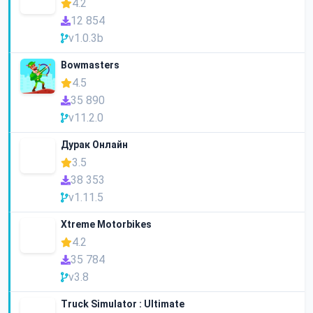
4.2
12 854
v1.0.3b
Bowmasters
4.5
35 890
v11.2.0
Дурак Онлайн
3.5
38 353
v1.11.5
Xtreme Motorbikes
4.2
35 784
v3.8
Truck Simulator : Ultimate