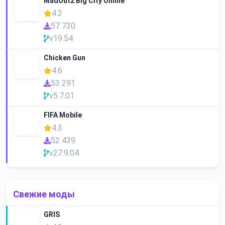
MadOut2 Big City Online
4.2
57 730
v19.54
Chicken Gun
4.6
53 291
v5.7.01
FIFA Mobile
4.3
52 439
v27.9.04
Свежие моды
GRIS