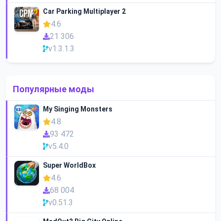
Car Parking Multiplayer 2
4.6
21 306
v1.3.1.3
Популярные моды
My Singing Monsters
4.8
93 472
v5.4.0
Super WorldBox
4.6
68 004
v0.51.3