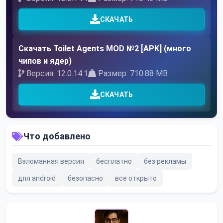
СКАЧАТЬ
Скачать Toilet Agents MOD №2 [APK] (много
чипов и ядер)
Версия: 12.0.14.1
Размер: 710.88 MB
СКАЧАТЬ
Что добавлено
Взломанная версия
бесплатно
без рекламы
для android
безопасно
все открыто