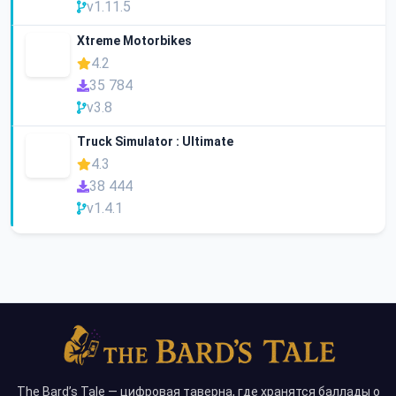
v1.11.5
Xtreme Motorbikes
4.2
35 784
v3.8
Truck Simulator : Ultimate
4.3
38 444
v1.4.1
The Bard’s Tale — цифровая таверна, где хранятся баллады о