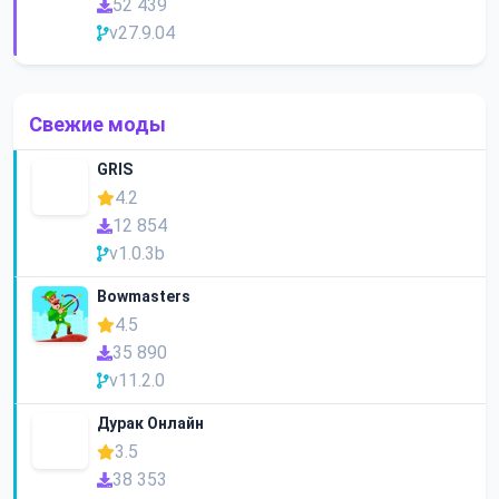
52 439
v27.9.04
Свежие моды
GRIS
4.2
12 854
v1.0.3b
Bowmasters
4.5
35 890
v11.2.0
Дурак Онлайн
3.5
38 353