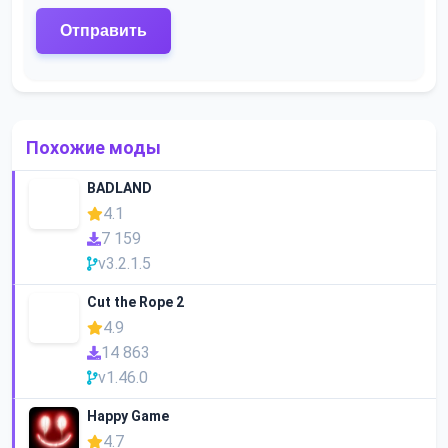
Похожие моды
BADLAND
4.1
7 159
v3.2.1.5
Cut the Rope 2
4.9
14 863
v1.46.0
Happy Game
4.7