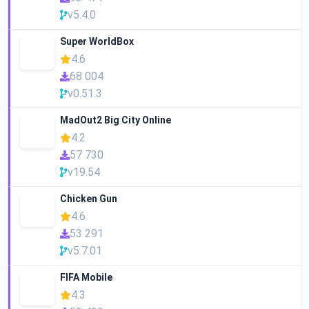
v5.4.0
Super WorldBox
4.6
68 004
v0.51.3
MadOut2 Big City Online
4.2
57 730
v19.54
Chicken Gun
4.6
53 291
v5.7.01
FIFA Mobile
4.3