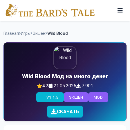
Skip
to
content
Игры
Главная
Игры
Экшен
Wild Blood
Программы
Wild Blood Мод на много денег
21.05.2026
7 901
4.3
V1.1.5
ЭКШЕН
MOD
СКАЧАТЬ