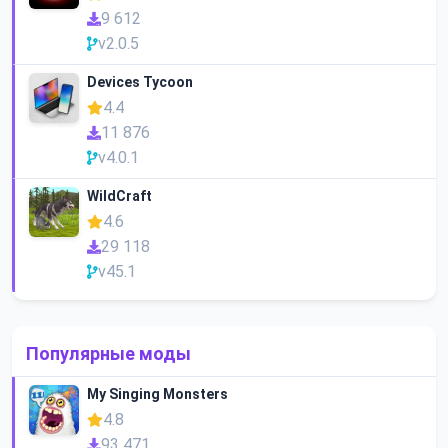
9 612
v2.0.5
Devices Tycoon
4.4
11 876
v4.0.1
WildCraft
4.6
29 118
v45.1
Популярные моды
My Singing Monsters
4.8
93 471