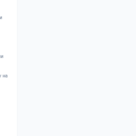
и
ии
 на