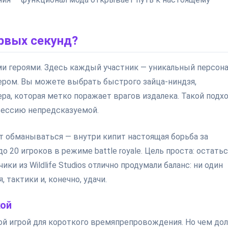
рвых секунд?
и героями. Здесь каждый участник — уникальный персон
ером. Вы можете выбрать быстрого зайца-ниндзя,
ера, которая метко поражает врагов издалека. Такой подх
сессию непредсказуемой.
т обманываться — внутри кипит настоящая борьба за
20 игроков в режиме battle royale. Цель проста: остатьс
и из Wildlife Studios отлично продумали баланс: ни один
 тактики и, конечно, удачи.
кой
кой игрой для короткого времяпрепровождения. Но чем до