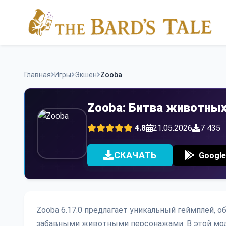
Skip
to
content
Главная
Игры
Экшен
Zooba
Zooba: Битва животны
4.8
21.05.2026
7 435
СКАЧАТЬ
Google
Zooba 6.17.0 предлагает уникальный геймплей,
забавными животными персонажами. В этой мо