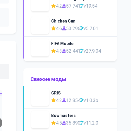
4.2
57 741
v19.54
Chicken Gun
4.6
53 296
v5.7.01
FIFA Mobile
4.3
52 441
v27.9.04
Свежие моды
GRIS
4.2
12 854
v1.0.3b
Bowmasters
4.5
35 890
v11.2.0