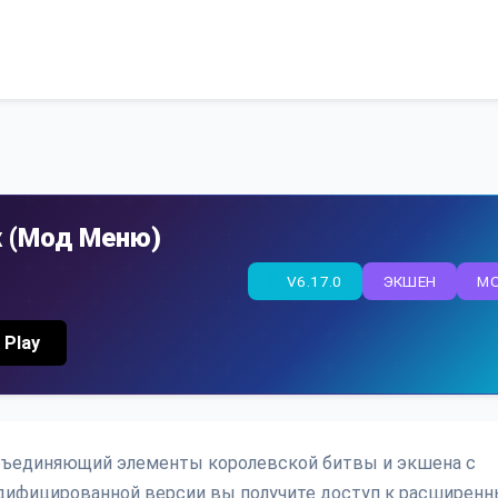
х (Мод Меню)
V6.17.0
ЭКШЕН
M
 Play
 объединяющий элементы королевской битвы и экшена с
дифицированной версии вы получите доступ к расширен