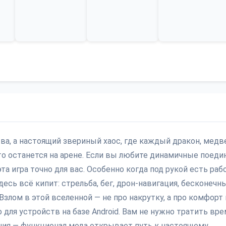
тва, а настоящий звериный хаос, где каждый дракон, медв
то останется на арене. Если вы любите динамичные поеди
а игра точно для вас. Особенно когда под рукой есть раб
есь всё кипит: стрельба, бег, дрон-навигация, бесконечн
злом в этой вселенной — не про накрутку, а про комфорт 
 для устройств на базе Android. Вам не нужно тратить вре
ения — функционал мода открывает путь к настоящему