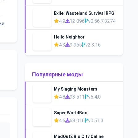
Exile: Wasteland Survival RPG
.
4.9
12 096
v0.56.7.3274
ми.
Hello Neighbor
4.3
9 965
v2.3.16
Популярные моды
My Singing Monsters
4.8
93 511
v5.4.0
Super WorldBox
4.6
68 016
v0.51.3
MadOut2 Big City Online