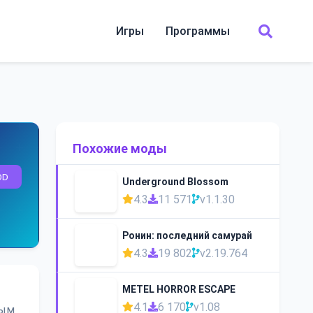
Игры
Программы
Похожие моды
OD
Underground Blossom
4.3
11 571
v1.1.30
Ронин: последний самурай
4.3
19 802
v2.19.764
METEL HORROR ESCAPE
4.1
6 170
v1.08
ным