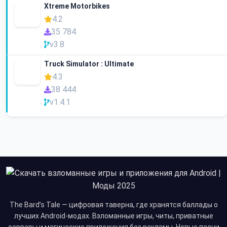
Xtreme Motorbikes
4.2
35 784
v3.8
Truck Simulator : Ultimate
4.3
38 444
v1.4.1
The Bard’s Tale — цифровая таверна, где хранятся баллады о
лучших Android-модах. Взломанные игры, читы, приватные