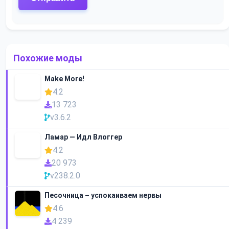
Похожие моды
Make More!
4.2
13 723
v3.6.2
Ламар — Идл Влоггер
4.2
20 973
v238.2.0
Песочница – успокаиваем нервы
4.6
4 239