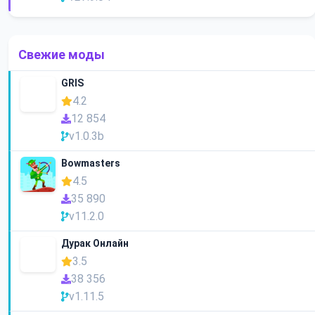
Свежие моды
GRIS
4.2
12 854
v1.0.3b
Bowmasters
4.5
35 890
v11.2.0
Дурак Онлайн
3.5
38 356
v1.11.5