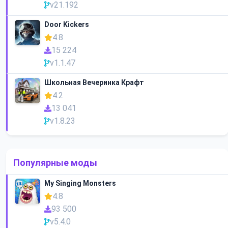
v21.192
Door Kickers
4.8
15 224
v1.1.47
Школьная Вечеринка Крафт
4.2
13 041
v1.8.23
Популярные моды
My Singing Monsters
4.8
93 500
v5.4.0