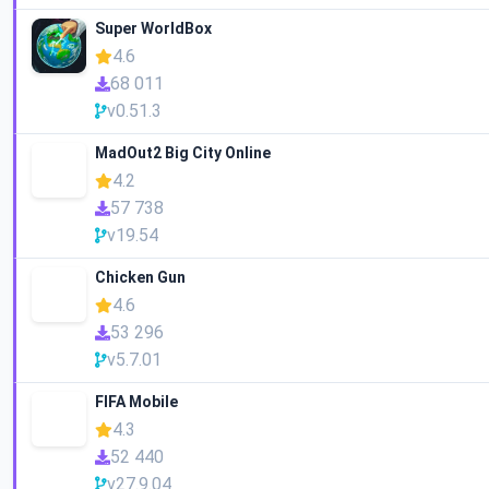
Super WorldBox
4.6
68 011
v0.51.3
MadOut2 Big City Online
4.2
57 738
v19.54
Chicken Gun
4.6
53 296
v5.7.01
FIFA Mobile
4.3
52 440
v27.9.04