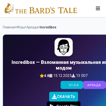
Skip
to
content
Игры
Главная
Игры
Аркада
Incredibox
Программы
Incredibox — Взломанная музыкальная иг
модом
15.12.2025
13 007
4.8
V1.0.0
АРКАДА
СКАЧАТЬ