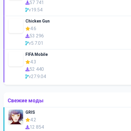
57 741
v19.54
Chicken Gun
4.6
53 296
v5.7.01
FIFA Mobile
4.3
52 440
v27.9.04
Свежие моды
GRIS
4.2
12 854