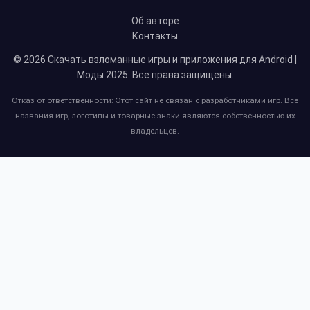
Об авторе
Контакты
© 2026
Скачать взломанные игры и приложения для Android |
Моды 2025
. Все права защищены.
Отказ от ответственности: Этот сайт не связан с разработчиками игр. Все
названия игр, логотипы и товарные знаки являются собственностью их
владельцев.