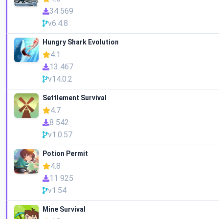
34 569
v6.4.8
Hungry Shark Evolution
4.1
13 467
v14.0.2
Settlement Survival
4.7
8 542
v1.0.57
Potion Permit
4.8
11 925
v1.54
Mine Survival