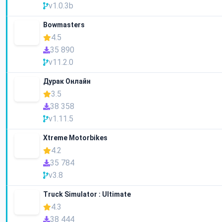
v1.0.3b
Bowmasters
4.5
35 890
v11.2.0
Дурак Онлайн
3.5
38 358
v1.11.5
Xtreme Motorbikes
4.2
35 784
v3.8
Truck Simulator : Ultimate
4.3
38 444