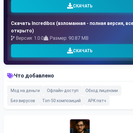
СКАЧАТЬ
Скачать Incredibox (взломанная - полная версия, вс
открыто)
Версия: 1.0.0
Размер: 90.87 MB
СКАЧАТЬ
Что добавлено
Мод на деньги
Офлайн-доступ
Обход лицензии
Без вирусов
Топ-50 композиций
APK патч