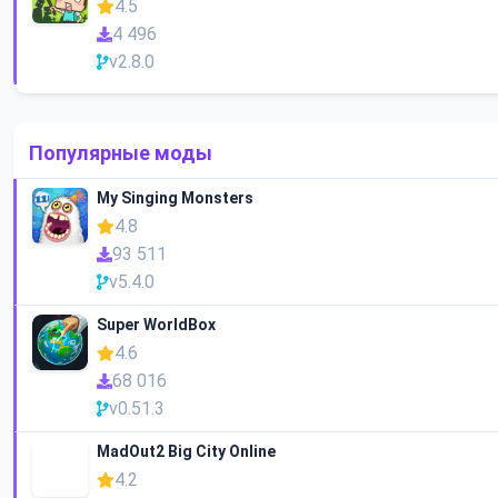
4.5
4 496
v2.8.0
Популярные моды
My Singing Monsters
4.8
93 511
v5.4.0
Super WorldBox
4.6
68 016
v0.51.3
MadOut2 Big City Online
4.2