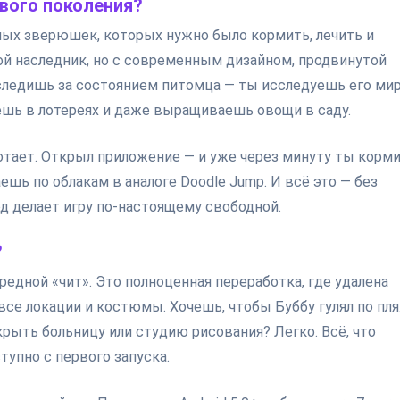
вого поколения?
ых зверюшек, которых нужно было кормить, лечить и
мой наследник, но с современным дизайном, продвинутой
 следишь за состоянием питомца — ты исследуешь его мир
уешь в лотереях и даже выращиваешь овощи в саду.
ботает. Открыл приложение — и уже через минуту ты корм
шь по облакам в аналоге Doodle Jump. И всё это — без
од делает игру по-настоящему свободной.
?
ередной «чит». Это полноценная переработка, где удалена
все локации и костюмы. Хочешь, чтобы Буббу гулял по пл
рыть больницу или студию рисования? Легко. Всё, что
тупно с первого запуска.