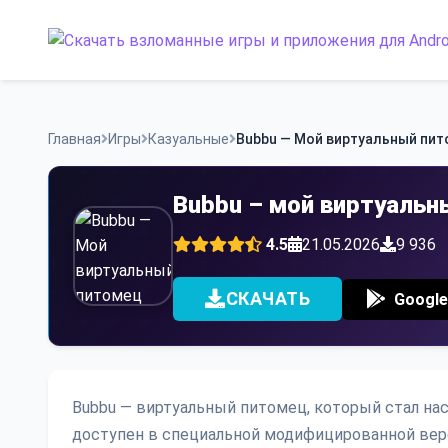
Skip
to
content
Главная
Игры
Казуальные
Bubbu — Мой виртуальный пи
Bubbu – мой виртуальн
4.5
21.05.2026
9 936
СКАЧАТЬ
Google
Bubbu — виртуальный питомец, который стал на
доступен в специальной модифицированной верс