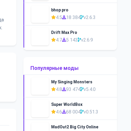
bhop pro
4.5
18 384
v2.6.3
да
.
Drift Max Pro
4.7
5 143
v2.6.9
Популярные моды
My Singing Monsters
4.8
93 474
v5.4.0
Super WorldBox
4.6
68 004
v0.51.3
MadOut2 Big City Online