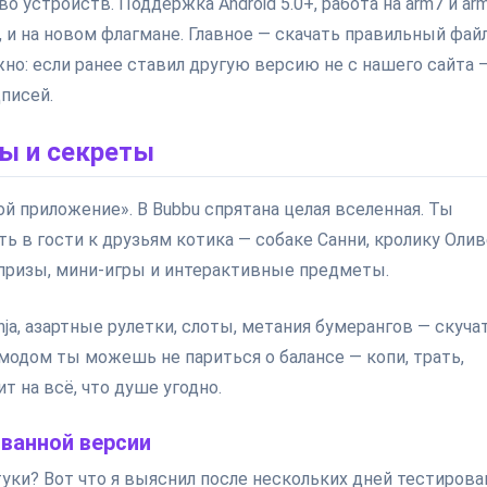
 устройств. Поддержка Android 5.0+, работа на arm7 и ar
, и на новом флагмане. Главное — скачать правильный фай
 Важно: если ранее ставил другую версию не с нашего сайта 
писей.
ды и секреты
рой приложение». В Bubbu спрятана целая вселенная. Ты
ь в гости к друзьям котика — собаке Санни, кролику Оли
призы, мини-игры и интерактивные предметы.
inja, азартные рулетки, слоты, метания бумерангов — скуча
 модом ты можешь не париться о балансе — копи, трать,
 на всё, что душе угодно.
ванной версии
уки? Вот что я выяснил после нескольких дней тестирова