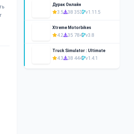
Дурак Онлайн
ть
3.5
38 353
v1.11.5
т
Xtreme Motorbikes
4.2
35 784
v3.8
Truck Simulator : Ultimate
4.3
38 444
v1.4.1
т