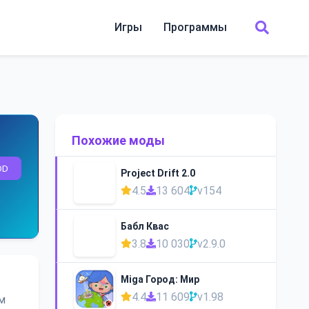
Игры
Программы
Похожие моды
OD
Project Drift 2.0
4.5
13 604
v154
Бабл Квас
3.8
10 030
v2.9.0
Miga Город: Мир
4.4
11 609
v1.98
м