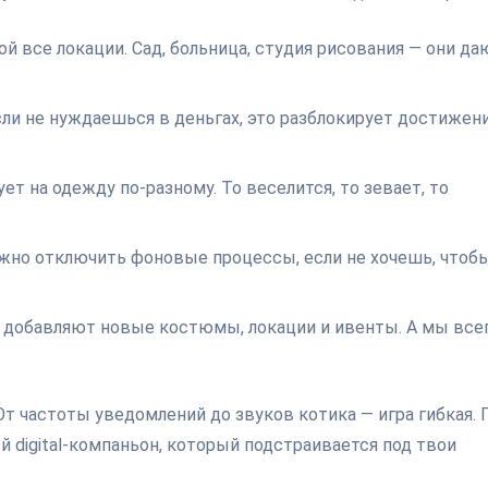
й все локации. Сад, больница, студия рисования — они да
ли не нуждаешься в деньгах, это разблокирует достижени
т на одежду по-разному. То веселится, то зевает, то
жно отключить фоновые процессы, если не хочешь, чтоб
о добавляют новые костюмы, локации и ивенты. А мы все
От частоты уведомлений до звуков котика — игра гибкая. 
ый digital-компаньон, который подстраивается под твои