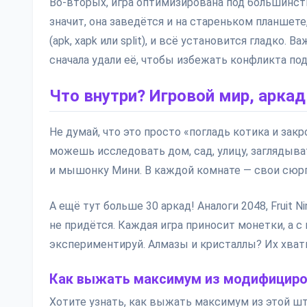
Во-вторых, игра оптимизирована под большинство
значит, она заведётся и на стареньком планшете
(apk, xapk или split), и всё установится гладко.
сначала удали её, чтобы избежать конфликта под
Что внутри? Игровой мир, арка
Не думай, что это просто «погладь котика и зак
можешь исследовать дом, сад, улицу, заглядыват
и мышонку Мини. В каждой комнате — свои сюр
А ещё тут больше 30 аркад! Аналоги 2048, Fruit N
не придётся. Каждая игра приносит монетки, а с
экспериментируй. Алмазы и кристаллы? Их хватит
Как выжать максимум из модифициро
Хотите узнать, как выжать максимум из этой шт