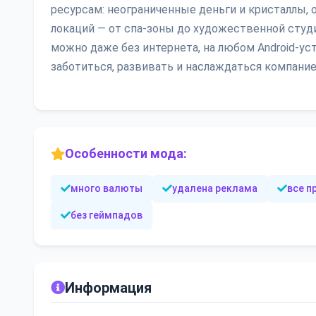
ресурсам: неограниченные деньги и кристаллы,
локаций — от спа-зоны до художественной студи
можно даже без интернета, на любом Android-уст
заботиться, развивать и наслаждаться компани
Особенности мода:
много валюты
удалена реклама
все 
без геймпадов
Информация