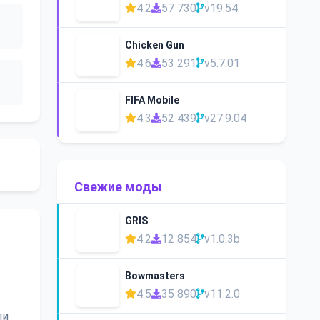
4.2
57 730
v19.54
Chicken Gun
4.6
53 291
v5.7.01
FIFA Mobile
4.3
52 439
v27.9.04
Свежие моды
GRIS
4.2
12 854
v1.0.3b
Bowmasters
4.5
35 890
v11.2.0
ли