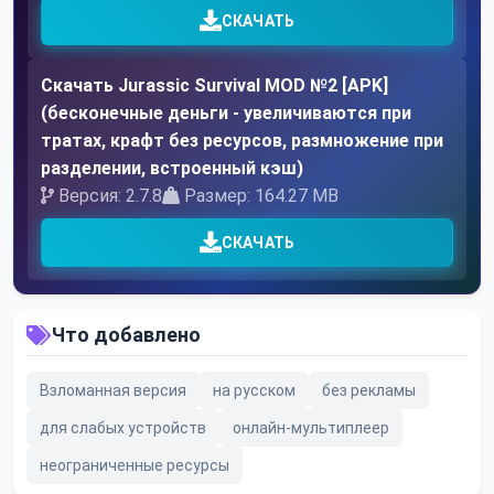
СКАЧАТЬ
Скачать Jurassic Survival MOD №2 [APK]
(бесконечные деньги - увеличиваются при
тратах, крафт без ресурсов, размножение при
разделении, встроенный кэш)
Версия: 2.7.8
Размер: 164.27 MB
СКАЧАТЬ
Что добавлено
Взломанная версия
на русском
без рекламы
для слабых устройств
онлайн-мультиплеер
неограниченные ресурсы