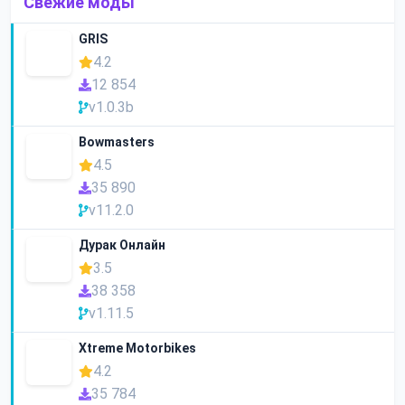
Свежие моды
GRIS
4.2
12 854
v1.0.3b
Bowmasters
4.5
35 890
v11.2.0
Дурак Онлайн
3.5
38 358
v1.11.5
Xtreme Motorbikes
4.2
35 784