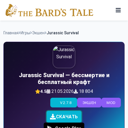
Skip
to
content
Игры
Главная
Игры
Экшен
Jurassic Survival
Программы
Jurassic Survival — бессмертие и
бесплатный крафт
21.05.2026
18 804
4.5
V2.7.8
ЭКШЕН
MOD
СКАЧАТЬ