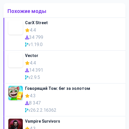
Похожие моды
CarX Street
4.4
34 799
v1.19.0
Vector
4.4
14 391
v2.9.5
Говорящий Том: бег за золотом
4.3
8 347
v26.2.2.16362
Vampire Survivors
4.3