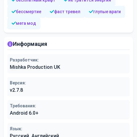
бесплатный крафт
не тратится энергия
бессмертие
фаст тревел
глупые враги
мега мод
Информация
Разработчик:
Mishka Production UK
Версия:
v2.7.8
Требования:
Android 6.0+
Язык:
Русский, Английский