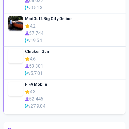
68 027
v0.51.3
MadOut2 Big City Online
4.2
57 744
v19.54
Chicken Gun
4.6
53 301
v5.7.01
FIFA Mobile
4.3
52 446
v27.9.04