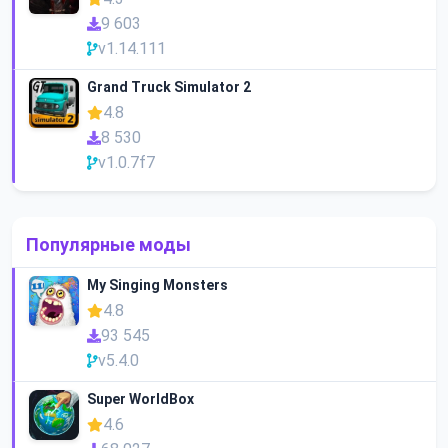
9 603
v1.14.111
Grand Truck Simulator 2
4.8
8 530
v1.0.7f7
Популярные моды
My Singing Monsters
4.8
93 545
v5.4.0
Super WorldBox
4.6