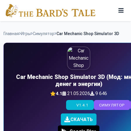
Skip
to
content
Игры
Главная
Игры
Симулятор
Car Mechanic Shop Simulator 3D
Программы
Car Mechanic Shop Simulator 3D (Мод: м
денег и энергии)
21.05.2026
9 646
4.1
V1.4.1
СИМУЛЯТОР
СКАЧАТЬ