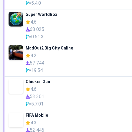
v5.4.0
Super WorldBox
4.6
68 025
v0.51.3
MadOut2 Big City Online
4.2
57 744
v19.54
Chicken Gun
4.6
53 301
v5.7.01
FIFA Mobile
4.3
52 446