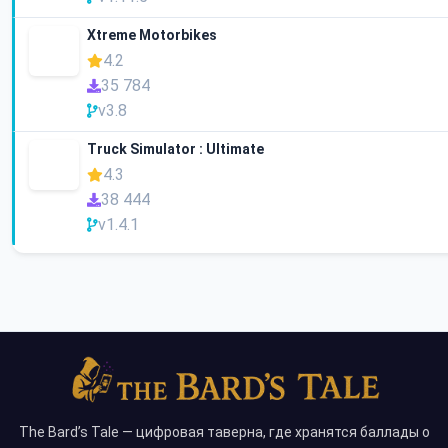
Xtreme Motorbikes
4.2
35 784
v3.8
Truck Simulator : Ultimate
4.3
38 444
v1.4.1
The Bard’s Tale — цифровая таверна, где хранятся баллады о