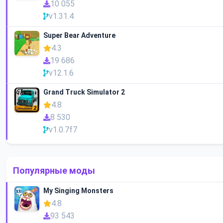
10 055
v1.31.4
Super Bear Adventure
4.3
19 686
v12.1.6
Grand Truck Simulator 2
4.8
8 530
v1.0.7f7
Популярные моды
My Singing Monsters
4.8
93 543