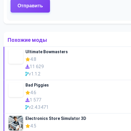
Похожие моды
Ultimate Bowmasters
4.8
11 629
v1.1.2
Bad Piggies
4.6
1 577
v2.4.3471
Electronics Store Simulator 3D
4.5