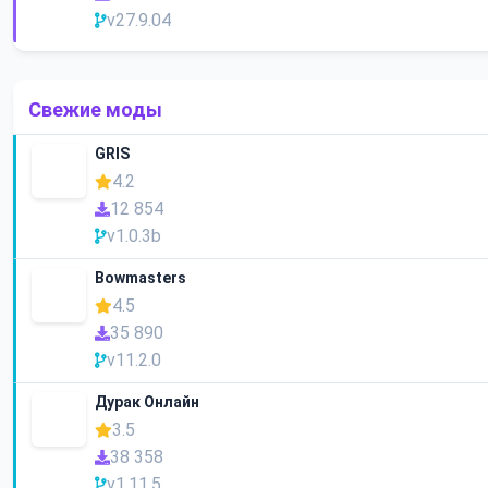
v27.9.04
Свежие моды
GRIS
4.2
12 854
v1.0.3b
Bowmasters
4.5
35 890
v11.2.0
Дурак Онлайн
3.5
38 358
v1.11.5