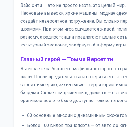
Вайс сити — это не просто карта, это целый ми
Неоновые вывески, яркие машины, модная одежд
создаёт невероятное погружение. Вы словно пер
шрамом». При этом игра ощущается живой: полиц
разному, а радиостанции предлагают целые сеты и
культурный экспонат, завёрнутый в форму игры
Главный герой — Томми Версетти
Вы играете за бывшего мафиози, которого отпра
плану. После предательства и потери всего, что 
строит империю, захватывает территории, выпо
бандами. Сюжет напряжённый, диалоги — острые,
оригинале всё это было доступно только на конс
63 основные миссии с динамичным сюжето
Более 100 видов транспорта — от авто до ка