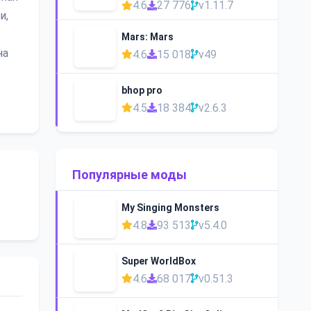
4.6
27 776
v1.11.7
и,
Mars: Mars
на
4.6
15 018
v49
bhop pro
4.5
18 384
v2.6.3
Популярные моды
My Singing Monsters
4.8
93 513
v5.4.0
Super WorldBox
4.6
68 017
v0.51.3