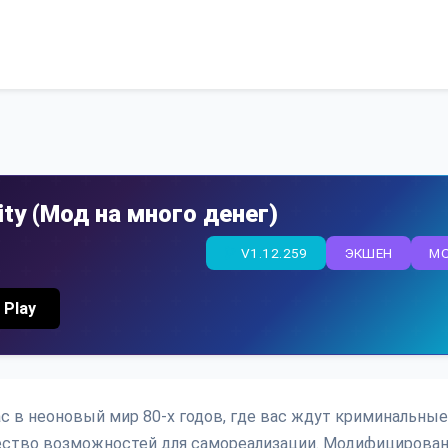
City (Мод на много денег)
V1.12.259
ЭКШЕН
M
 Play
 вас в неоновый мир 80-х годов, где вас ждут криминальные
ество возможностей для самореализации. Модифицирован