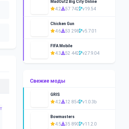
MadOut2 Big City Online
4.2
57 742
v19.54
Chicken Gun
4.6
53 298
v5.7.01
FIFA Mobile
4.3
52 442
v27.9.04
Свежие моды
GRIS
4.2
12 854
v1.0.3b
Bowmasters
4.5
35 890
v11.2.0