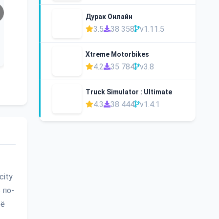
Дурак Онлайн
3.5
38 358
v1.11.5
Xtreme Motorbikes
4.2
35 784
v3.8
Truck Simulator : Ultimate
4.3
38 444
v1.4.1
city
 по-
её
,