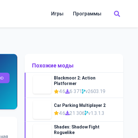
Игры
Программы
Похожие моды
OD
Blackmoor 2: Action
Platformer
4.6
6 371
v2603.19
Car Parking Multiplayer 2
4.6
21 306
v1.3.1.3
Shades: Shadow Fight
Roguelike
ная