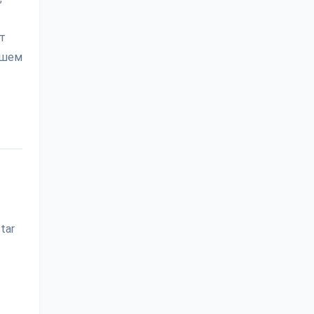
т
ашем
tar