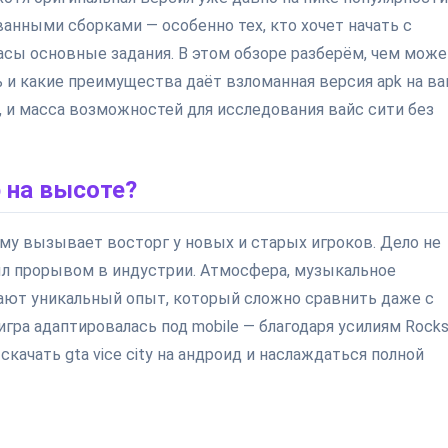
нными сборками — особенно тех, кто хочет начать с
часы основные задания. В этом обзоре разберём, чем може
ь и какие преимущества даёт взломанная версия apk на в
ey, и масса возможностей для исследования вайс сити без
р на высоте?
му вызывает восторг у новых и старых игроков. Дело не
ыл прорывом в индустрии. Атмосфера, музыкальное
ают уникальный опыт, который сложно сравнить даже с
гра адаптировалась под mobile — благодаря усилиям Rocks
качать gta vice city на андроид и наслаждаться полной