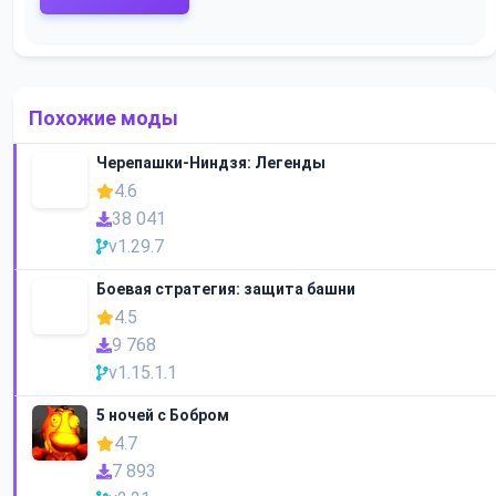
Похожие моды
Черепашки-Ниндзя: Легенды
4.6
38 041
v1.29.7
Боевая стратегия: защита башни
4.5
9 768
v1.15.1.1
5 ночей с Бобром
4.7
7 893