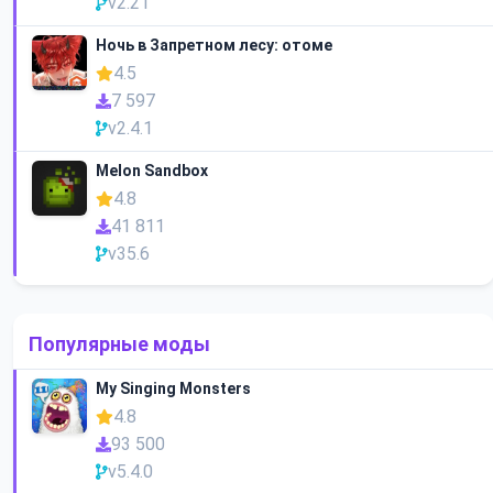
v2.21
Ночь в Запретном лесу: отоме
4.5
7 597
v2.4.1
Melon Sandbox
4.8
41 811
v35.6
Популярные моды
My Singing Monsters
4.8
93 500
v5.4.0