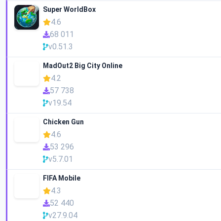
Super WorldBox
4.6
68 011
v0.51.3
MadOut2 Big City Online
4.2
57 738
v19.54
Chicken Gun
4.6
53 296
v5.7.01
FIFA Mobile
4.3
52 440
v27.9.04