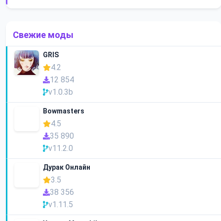
Свежие моды
GRIS
4.2
12 854
v1.0.3b
Bowmasters
4.5
35 890
v11.2.0
Дурак Онлайн
3.5
38 356
v1.11.5