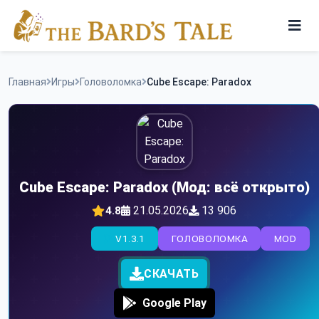
Skip
to
content
Игры
Главная
Игры
Головоломка
Cube Escape: Paradox
Программы
Cube Escape: Paradox (Мод: всё открыто)
21.05.2026
13 906
4.8
V1.3.1
ГОЛОВОЛОМКА
MOD
СКАЧАТЬ
Google Play