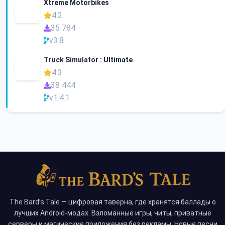
Xtreme Motorbikes
4.2
35 784
v3.8
Truck Simulator : Ultimate
4.3
38 444
v1.4.1
The Bard’s Tale — цифровая таверна, где хранятся баллады о
лучших Android-модах. Взломанные игры, читы, приватные
серверы и магические приложения без рекламы. Новые песни