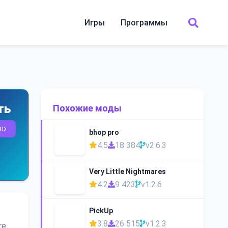
Игры
Программы
ть
Похожие моды
OD
bhop pro
4.5
18 384
v2.6.3
Very Little Nightmares
4.2
9 423
v1.2.6
PickUp
3.8
26 515
v1.2.3
те