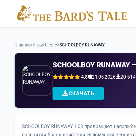
Skip
to
content
Главная
Игры
Стелс
SCHOOLBOY RUNAWAY
SCHOOLBOY RUNAWAY — с
4.8
21.05.2026
20 514
СКАЧАТЬ
SCHOOLBOY RUNAWAY 1.03 превращает напряжён
полной свободой действий. Взломанная версия 