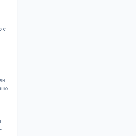
о с
ли
енно
и
—