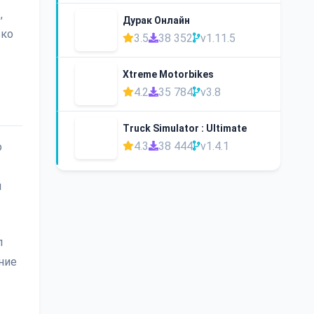
,
Дурак Онлайн
ько
3.5
38 352
v1.11.5
Xtreme Motorbikes
4.2
35 784
v3.8
Truck Simulator : Ultimate
4.3
38 444
v1.4.1
о
й
л
ние