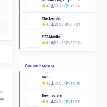
4.2
57 717
v19.54
Chicken Gun
4.6
53 284
v5.7.01
FIFA Mobile
4.3
52 438
v27.9.04
Свежие моды
GRIS
4.2
12 854
v1.0.3b
ого
Bowmasters
ься
4.5
35 890
v11.2.0