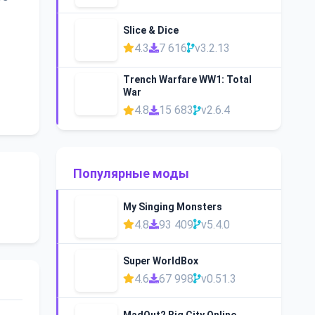
Slice & Dice
4.3
7 616
v3.2.13
Trench Warfare WW1: Total
War
4.8
15 683
v2.6.4
Популярные моды
My Singing Monsters
4.8
93 409
v5.4.0
Super WorldBox
4.6
67 998
v0.51.3
MadOut2 Big City Online