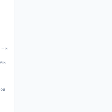
 — и
ичи,
той