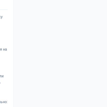
ку
я на
ли
о
ьно: