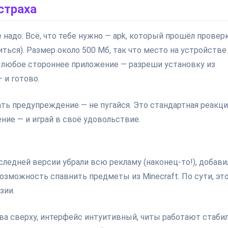
страха
адо. Всё, что тебе нужно — apk, который прошёл провер
иться). Размер около 500 Мб, так что место на устройстве
к любое стороннее приложение — разреши установку из
 и готово.
ть предупреждение — не пугайся. Это стандартная реакци
ие — и играй в своё удовольствие.
следней версии убрали всю рекламу (наконец-то!), добави
озможность спавнить предметы из Minecraft. По сути, эт
зии.
ева сверху, интерфейс интуитивный, читы работают стабил