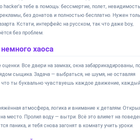
 hacker’a тебе в помощь: бессмертие, полет, невидимость
 рекламы, без донатов и полностью бесплатно. Нужен тол
 азарта. Кстати, интерфейс на русском, так что даже boy,
ётся без проблем.
и немного хаоса
 оценки. Все двери на замках, окна забаррикадированы, п
дом сыщика. Задача — выбраться, не шумя, не оставляя
так что ты буквально чувствуешь каждое движение, кажды
ряжённая атмосфера, логика и внимание к деталям. Откры
на место. Пролил воду — вытри. Всё это влияет на поведе
ся паника, и тебя снова загонят в комнату учить уроки.