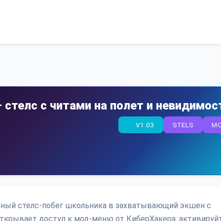
телс с читами на полет и невидимос
V1.03
STELS
M
ный стелс-побег школьника в захватывающий экшен с
открывает доступ к мод-меню от КиберХакера: активируй