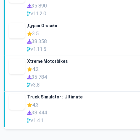
35 890
v11.2.0
Дурак Онлайн
3.5
38 358
v1.11.5
Xtreme Motorbikes
4.2
35 784
v3.8
Truck Simulator : Ultimate
4.3
38 444
v1.4.1