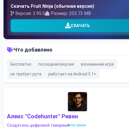
Скачать Fruit Ninja (обычная версия)
Версия: 3.95.5
Размер: 203.73 MB
СКАЧАТЬ
Что добавлено
Бесплатно
последняя версия
взломанная игра
не требует рута
работает на Android 5.1+
Алекс "Codehunter" Ривен
Создатель цифровой таверны
|
На связи