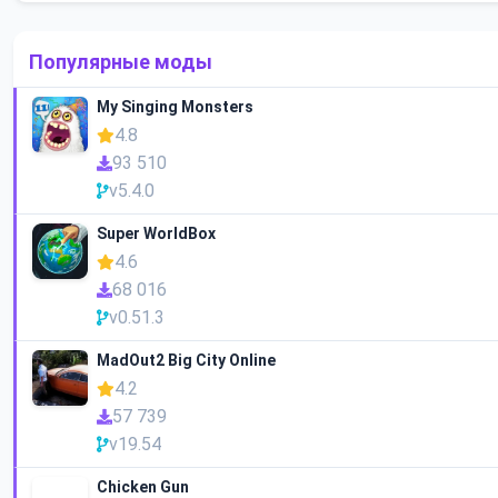
Популярные моды
My Singing Monsters
4.8
93 510
v5.4.0
Super WorldBox
4.6
68 016
v0.51.3
MadOut2 Big City Online
4.2
57 739
v19.54
Chicken Gun