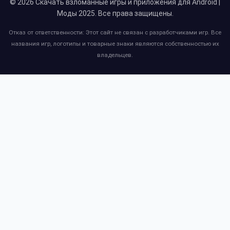
© 2026
Скачать взломанные игры и приложения для Android |
Моды 2025
. Все права защищены.
Отказ от ответственности: Этот сайт не связан с разработчиками игр. Все
названия игр, логотипы и товарные знаки являются собственностью их
владельцев.