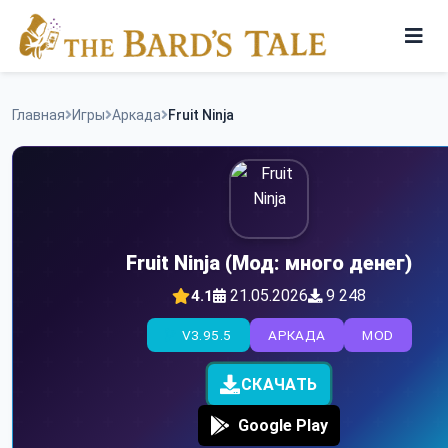
Skip
to
content
Игры
Главная
Игры
Аркада
Fruit Ninja
Программы
Fruit Ninja (Мод: много денег)
21.05.2026
9 248
4.1
V3.95.5
АРКАДА
MOD
СКАЧАТЬ
Google Play