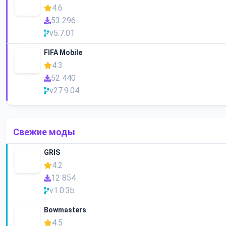
4.6
53 296
v5.7.01
FIFA Mobile
4.3
52 440
v27.9.04
Свежие моды
GRIS
4.2
12 854
v1.0.3b
Bowmasters
4.5