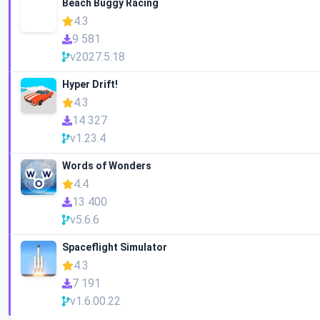
Beach Buggy Racing
4.3
9 581
v2027.5.18
Hyper Drift!
4.3
14 327
v1.23.4
Words of Wonders
4.4
13 400
v5.6.6
Spaceflight Simulator
4.3
7 191
v1.6.00.22