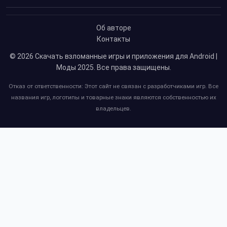
Об авторе
Контакты
© 2026
Скачать взломанные игры и приложения для Android |
Моды 2025
. Все права защищены.
Отказ от ответственности: Этот сайт не связан с разработчиками игр. Все
названия игр, логотипы и товарные знаки являются собственностью их
владельцев.