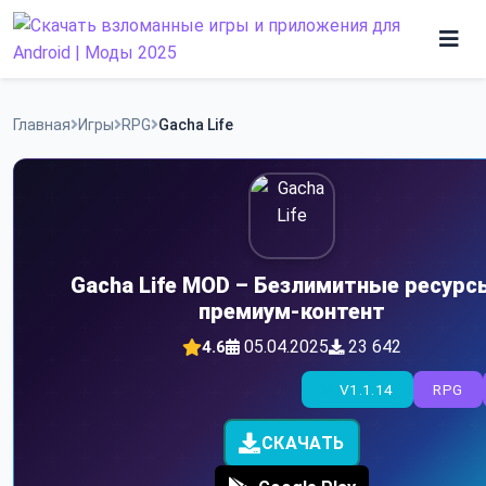
Skip
to
content
Игры
Главная
Игры
RPG
Gacha Life
Программы
Gacha Life MOD – Безлимитные ресурс
премиум-контент
05.04.2025
23 642
4.6
V1.1.14
RPG
СКАЧАТЬ