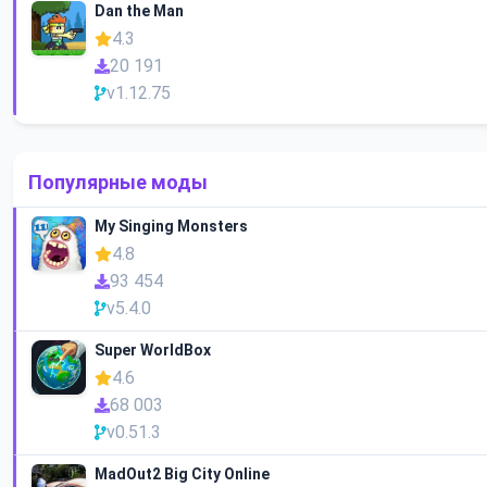
Dan the Man
4.3
20 191
v1.12.75
Популярные моды
My Singing Monsters
4.8
93 454
v5.4.0
Super WorldBox
4.6
68 003
v0.51.3
MadOut2 Big City Online