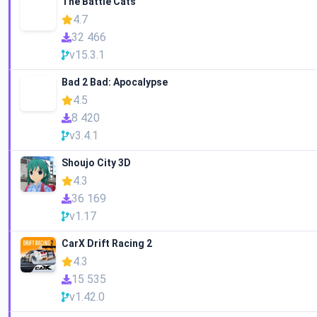
The Battle Cats
4.7
32 466
v15.3.1
Bad 2 Bad: Apocalypse
4.5
8 420
v3.4.1
Shoujo City 3D
4.3
36 169
v1.17
CarX Drift Racing 2
4.3
15 535
v1.42.0