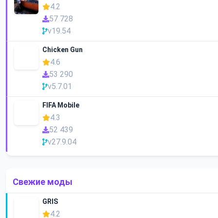
4.2
57 728
v19.54
Chicken Gun
4.6
53 290
v5.7.01
FIFA Mobile
4.3
52 439
v27.9.04
Свежие моды
GRIS
4.2