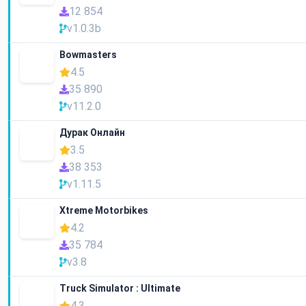
12 854
v1.0.3b
Bowmasters
4.5
35 890
v11.2.0
Дурак Онлайн
3.5
38 353
v1.11.5
Xtreme Motorbikes
4.2
35 784
v3.8
Truck Simulator : Ultimate
4.3