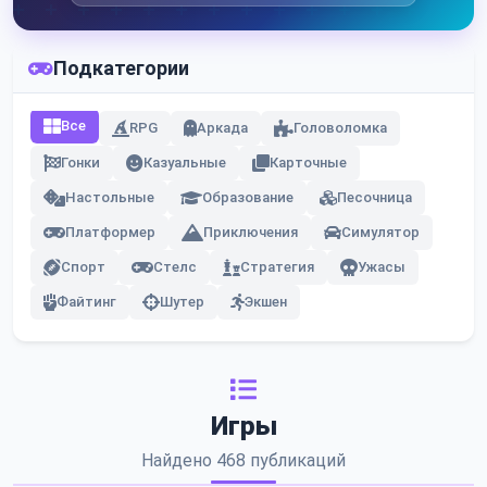
Подкатегории
Все
RPG
Аркада
Головоломка
Гонки
Казуальные
Карточные
Настольные
Образование
Песочница
Платформер
Приключения
Симулятор
Спорт
Стелс
Стратегия
Ужасы
Файтинг
Шутер
Экшен
Игры
Найдено 468 публикаций