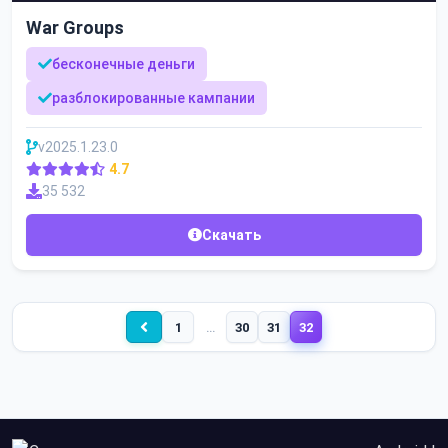
War Groups
бесконечные деньги
разблокированные кампании
v2025.1.23.0
4.7
35 532
Скачать
1
…
30
31
32