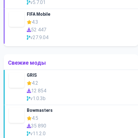
v5.7.01
FIFA Mobile
4.3
52 447
v27.9.04
Свежие моды
GRIS
4.2
12 854
v1.0.3b
Bowmasters
4.5
35 890
v11.2.0