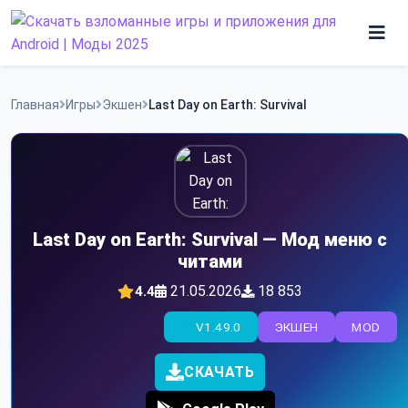
Skip
to
content
Игры
Главная
Игры
Экшен
Last Day on Earth: Survival
Программы
Last Day on Earth: Survival — Мод меню с
читами
21.05.2026
18 853
4.4
V1.49.0
ЭКШЕН
MOD
СКАЧАТЬ