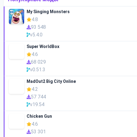
My Singing Monsters
4.8
93 548
v5.4.0
Super WorldBox
4.6
68 029
v0.51.3
MadOut2 Big City Online
4.2
57 744
v19.54
Chicken Gun
4.6
53 301