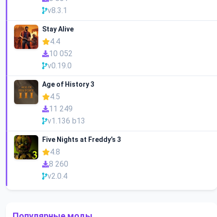
v8.3.1
Stay Alive
4.4
10 052
v0.19.0
Age of History 3
4.5
11 249
v1.136 b13
Five Nights at Freddy’s 3
4.8
8 260
v2.0.4
Популярные моды