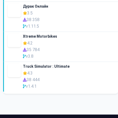
Дурак Онлайн
3.5
38 358
v1.11.5
Xtreme Motorbikes
4.2
35 784
v3.8
Truck Simulator : Ultimate
4.3
38 444
v1.4.1