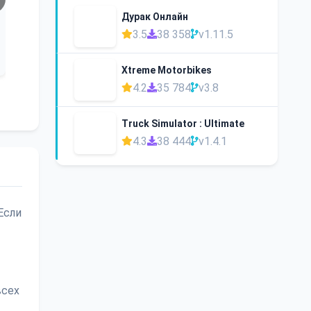
Дурак Онлайн
3.5
38 358
v1.11.5
Xtreme Motorbikes
4.2
35 784
v3.8
Truck Simulator : Ultimate
4.3
38 444
v1.4.1
Если
всех