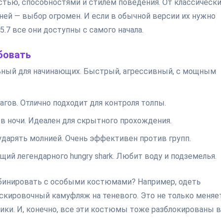
тью, способностями и стилем поведения. От классическ
ей — выбор огромен. И если в обычной версии их нужно
5.7 все они доступны с самого начала.
бовать
альный для начинающих. Быстрый, агрессивный, с мощным
агов. Отлично подходит для контроля толпы.
в ночи. Идеален для скрытного прохождения.
ударять молнией. Очень эффективен против групп.
щий легендарного hungry shark. Любит воду и подземелья.
мбинировать с особыми костюмами? Например, одеть
аскировочный камуфляж на теневого. Это не только меняе
тики. И, конечно, все эти костюмы тоже разблокированы в