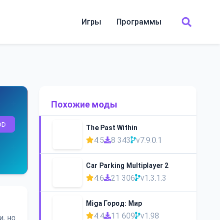
Игры
Программы
Похожие моды
OD
The Past Within
4.5
8 343
v7.9.0.1
Car Parking Multiplayer 2
4.6
21 306
v1.3.1.3
Miga Город: Мир
4.4
11 609
v1.98
, но