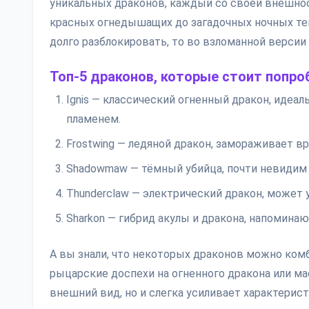
уникальных драконов, каждый со своей внешнос
красных огнедышащих до загадочных ночных тен
долго разблокировать, то во взломанной версии 
Топ-5 драконов, которые стоит попро
Ignis — классический огненный дракон, иде
пламенем.
Frostwing — ледяной дракон, замораживает вр
Shadowmaw — тёмный убийца, почти невидим 
Thunderclaw — электрический дракон, может 
Sharkon — гибрид акулы и дракона, напоминаю
А вы знали, что некоторых драконов можно ко
рыцарские доспехи на огненного дракона или м
внешний вид, но и слегка усиливает характерис