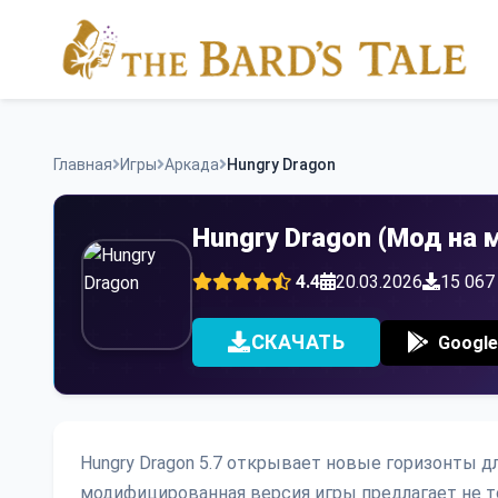
Skip
to
content
Главная
Игры
Аркада
Hungry Dragon
Hungry Dragon (Мод на 
4.4
20.03.2026
15 067
СКАЧАТЬ
Google
Hungry Dragon 5.7 открывает новые горизонты д
модифицированная версия игры предлагает не 