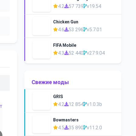
4.2
57 739
v19.54
Chicken Gun
4.6
53 296
v5.7.01
FIFA Mobile
4.3
52 440
v27.9.04
Свежие моды
GRIS
4.2
12 854
v1.0.3b
Bowmasters
4.5
35 890
v11.2.0