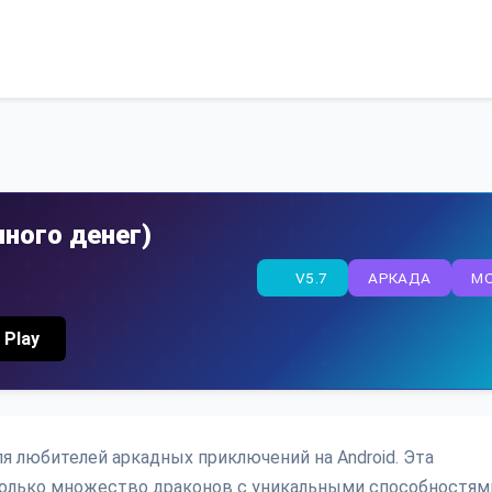
много денег)
V5.7
АРКАДА
M
 Play
ля любителей аркадных приключений на Android. Эта
только множество драконов с уникальными способностями