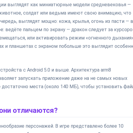
кации выглядят как миниатюрные модели средневековья —
 животное, солдат или ведьма имеют свою анимацию, что
чередь, выглядят мощно: кожа, крылья, огонь из пасти — 
е: ведёте пальцем по экрану — дракон следует за курсоро
емещаться, или активировать режим «огненного дыхания»
ах и планшетах с экраном побольше это выглядит особен
тройств с Android 5.0 и выше. Архитектура arm8
озволяет запускать приложение даже на не самых новых
е достаточно места (около 140 МБ), чтобы установить фай
они отличаются?
знообразие персонажей. В игре представлено более 10